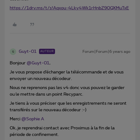
https://1drv.ms/t/s!Aqxou-4Lky4Wk1rHnbZ90QXMuTxE
Guyt-01
Forum|Forum|6 years ago
AUTEUR
G
Bonjour
@Guyt-01
,
Je vous propose d’échanger la télécommande et de vous
envoyer un nouveau décodeur.
Nous ne reprenons pas les v4 donc vous pouvez le garder
ou le mettre dans un point Recyparc.
Je tiens à vous préciser que les enregistrements ne seront
transférés sur le nouveau décodeur :-)
Merci
@Sophie A
Ok, je reprendrai contact avec Proximus à la fin de la
période de confinement.