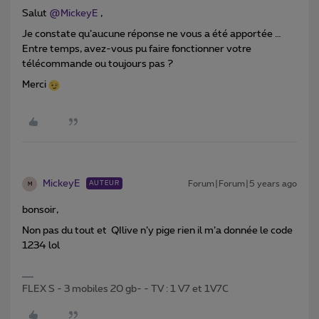
Salut
@MickeyE
,
Je constate qu’aucune réponse ne vous a été apportée …
Entre temps, avez-vous pu faire fonctionner votre
télécommande ou toujours pas ?
Merci
MickeyE
Forum|Forum|5 years ago
AUTEUR
M
bonsoir,
Non pas du tout et QIlive n’y pige rien il m’a donnée le code
1234 lol
FLEX S - 3 mobiles 20 gb- - TV : 1 V7 et 1V7C