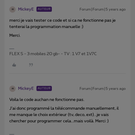
MickeyE
Forum|Forum|5 years ago
AUTEUR
M
merci je vais tester ce code et si ca ne fonctionne pas je
tenterai la programmation manuelle :)
Merci.
FLEX S - 3 mobiles 20 gb- - TV : 1 V7 et 1V7C
MickeyE
Forum|Forum|5 years ago
AUTEUR
M
Voila le code auchan ne fonctionne pas.
J’ai donc programmé la télécommande manuellement, il
me manque le choix extérieur (tv, deco, ext)...je vais
chercher pour programmer cela...mais voilà. Merci :)