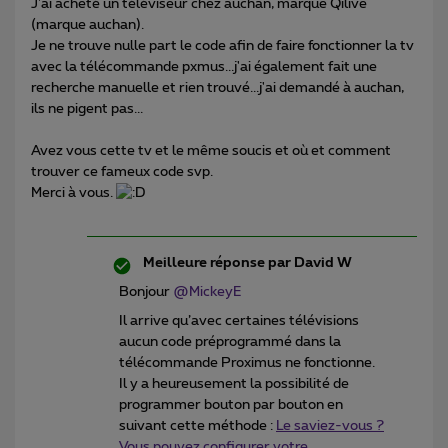
J'ai acheté un téléviseur chez auchan, marque Qilive
(marque auchan).
Je ne trouve nulle part le code afin de faire fonctionner la tv
avec la télécommande pxmus...j'ai également fait une
recherche manuelle et rien trouvé...j'ai demandé à auchan,
ils ne pigent pas...
Avez vous cette tv et le même soucis et où et comment
trouver ce fameux code svp.
Merci à vous.
Meilleure réponse par
David W
Bonjour
@MickeyE
Il arrive qu’avec certaines télévisions
aucun code préprogrammé dans la
télécommande Proximus ne fonctionne.
Il y a heureusement la possibilité de
programmer bouton par bouton en
suivant cette méthode :
Le saviez-vous ?
Vous pouvez configurer votre