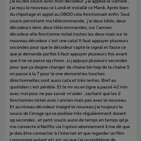
j'ai eu des soucis avec mon décodeur ,j'ai appelé le Samedi ,
j'ai reçu le nouveau ce Lundi et installé ce Mardi. Après bien
du chipotage et appel au 0800 cela fonctionnait enfin. Seul
soucis persistant ma télécommande, j'ai deux télés, deux
décodeurs donc deux télécommandes, sur l'ancien
décodeur elle fonctionne nickel toutes les deux mais sur le
nouveau décodeur c'est une cata! Il faut appuyer plusieurs
secondes pour que le décodeur capte le signal et fasse ce
que je demande parfois il faut appuyer plusieurs fois avant
que il ne se passe qq chose , si j appuye plusieurs secondes
pour que ça daigne changer de chaine bin hop de la chaine 5
on passe à la 7 pour le one demand les touches
directionnelles sont aussi cata et très lentes. Bref au
quotidien c'est pénible. Et le mr eu en ligne a passé 42 min
avec moi pour ne pas savoir m'aider , sachant que les 2
fonctionnes nickel avec l ancien mais pas avec le nouveau.
Et au niveau décodeur malgré le nouveau j'ai toujours le
soucis de l'image qui se pixélise très régulièrement durant
qq secondes , et petit soucis aussi de temps en temps qd je
me connecte à Netflix via l'option abonnement il me dit que
je dois être connecter à l'internet et que regarder un film
consomme autant etc etc ou que j'ai un problème de