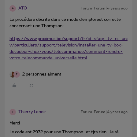
ATO
Forum|Forum|4 years ago
A
La procédure décrite dans ce mode d’emploi est correcte
concernant une Thompson :
https://www.proximus.be/support/fr/id_sfaqr_tv_rc_uni
v/particuliers/support/television/installer-une-tv-box-
decodeur-chez-vous/telecommande/comment-rendre-
votre-telecommande-universelle.html
2 personnes aiment
T
Thierry Lenoir
Forum|Forum|4 years ago
T
Merci
Le code est 2972 pour une Thompson...et tjrs rien...Je ré