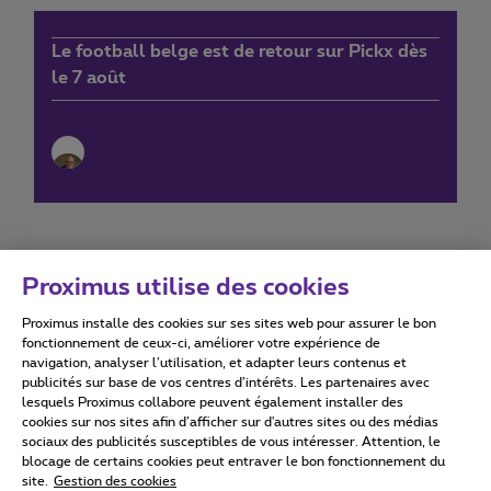
Le football belge est de retour sur Pickx dès
le 7 août
Proximus utilise des cookies
Proximus installe des cookies sur ses sites web pour assurer le bon
Conditions d'utilisation
Accessibility statement
fonctionnement de ceux-ci, améliorer votre expérience de
navigation, analyser l’utilisation, et adapter leurs contenus et
publicités sur base de vos centres d’intérêts. Les partenaires avec
lesquels Proximus collabore peuvent également installer des
cookies sur nos sites afin d’afficher sur d'autres sites ou des médias
sociaux des publicités susceptibles de vous intéresser. Attention, le
Tous droits réservés. ©
2026
Proximus
blocage de certains cookies peut entraver le bon fonctionnement du
site.
Gestion des cookies
Conditions générales, info consommateur