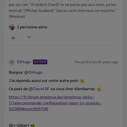
par un con." (Frédéric Dard)"Je ne parle pas aux cons, ça les
instruit."(Michel Audiard) "Qui se sent morveux se mouche."
(Molière)
1 personne aime
DiHugo
Forum|Forum|6 years ago
AUTEUR
D
Bonjour
@DiHugo
J’ai répondu aussi sur votre autre post.
Ce post de
@David W
va vous tirer d’embarras.
https://fr.forum.proximus.be/proximus-pickx-
7/telecommande-configuration-pour-tv-oceanic-
52088#post665706
@+ Gilbert