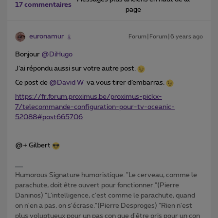
17 commentaires
page
euronamur
Forum|Forum|6 years ago
Bonjour
@DiHugo
J’ai répondu aussi sur votre autre post.
Ce post de
@David W
va vous tirer d’embarras.
https://fr.forum.proximus.be/proximus-pickx-
7/telecommande-configuration-pour-tv-oceanic-
52088#post665706
@+ Gilbert
Humorous Signature humoristique. "Le cerveau, comme le
parachute, doit être ouvert pour fonctionner."(Pierre
Daninos) "L'intelligence, c'est comme le parachute, quand
on n'en a pas, on s'écrase."(Pierre Desproges) "Rien n'est
plus voluptueux pour un pas con que d'être pris pour un con