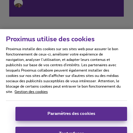
Proximus utilise des cookies
Proximus installe des cookies sur ses sites web pour assurer le bon
Conditions d'utilisation
Accessibility statement
fonctionnement de ceux-ci, améliorer votre expérience de
navigation, analyser l’utilisation, et adapter leurs contenus et
publicités sur base de vos centres d’intérêts. Les partenaires avec
lesquels Proximus collabore peuvent également installer des
cookies sur nos sites afin d’afficher sur d'autres sites ou des médias
sociaux des publicités susceptibles de vous intéresser. Attention, le
Tous droits réservés. ©
2026
Proximus
blocage de certains cookies peut entraver le bon fonctionnement du
site.
Gestion des cookies
Conditions générales, info consommateur
Liste des prix et tarifs
Accessibilité
Vie privée
Politique de gestion des cookies
Cookie manager
Coordonnées de l’entreprise
Paramètres des cookies
Ce site a été créé et est géré conformément au droit belge.
Boulevard du Roi Albert II 27 - B-1030 Bruxelles.