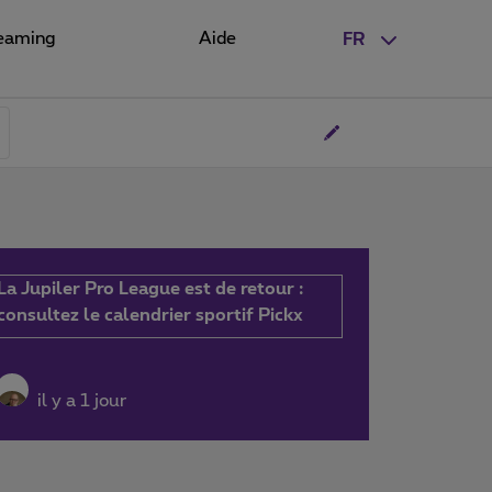
eaming
Aide
FR
La Jupiler Pro League est de retour :
consultez le calendrier sportif Pickx
il y a 1 jour