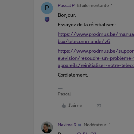
Pascal P
Etoile montante
P
Bonjour,
Essayez de la réinitialiser :
https://www.proximus.be/manuals
box/telecommande/v6
https://www.proximus.be/support
elevision/resoudre-un-probleme-t
appareils/reinitialiser-votre-tel
Cordialement,
Pascal
J'aime
Maxime R
Modérateur