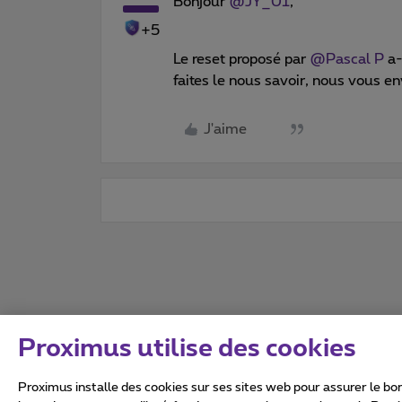
Bonjour
@JY_01
,
+5
Le reset proposé par
@Pascal P
a-
faites le nous savoir, nous vous e
J'aime
Proximus utilise des cookies
Proximus installe des cookies sur ses sites web pour assurer le bon