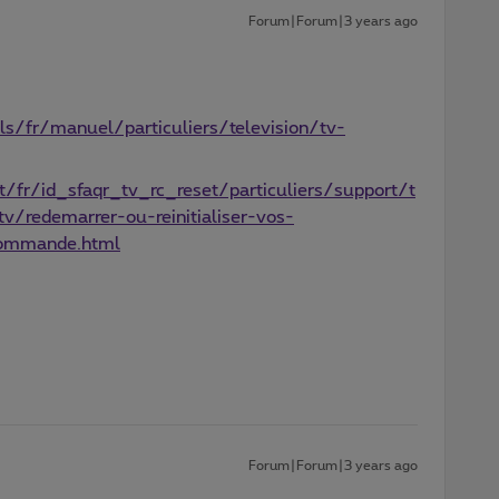
Forum|Forum|3 years ago
/fr/manuel/particuliers/television/tv-
/fr/id_sfaqr_tv_rc_reset/particuliers/support/t
v/redemarrer-ou-reinitialiser-vos-
ecommande.html
Forum|Forum|3 years ago