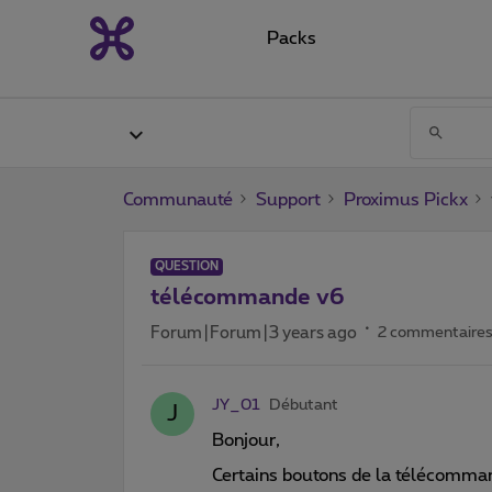
Packs
Communauté
Support
Proximus Pickx
QUESTION
télécommande v6
Forum|Forum|3 years ago
2 commentaire
JY_01
Débutant
J
Bonjour,
Certains boutons de la télécomman