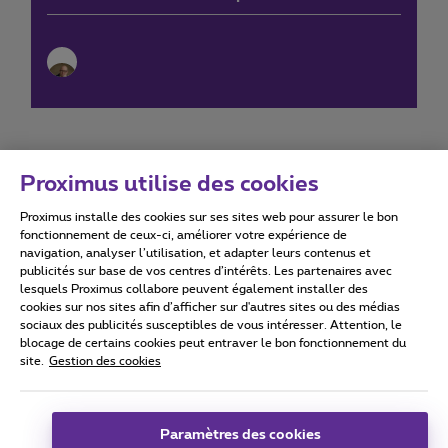
Proximus utilise des cookies
Proximus installe des cookies sur ses sites web pour assurer le bon
Conditions d'utilisation
Accessibility statement
fonctionnement de ceux-ci, améliorer votre expérience de
navigation, analyser l’utilisation, et adapter leurs contenus et
publicités sur base de vos centres d’intérêts. Les partenaires avec
lesquels Proximus collabore peuvent également installer des
cookies sur nos sites afin d’afficher sur d'autres sites ou des médias
sociaux des publicités susceptibles de vous intéresser. Attention, le
Tous droits réservés. ©
2026
Proximus
blocage de certains cookies peut entraver le bon fonctionnement du
site.
Gestion des cookies
Conditions générales, info consommateur
Liste des prix et tarifs
Accessibilité
Vie privée
Politique de gestion des cookies
Cookie manager
Coordonnées de l’entreprise
Paramètres des cookies