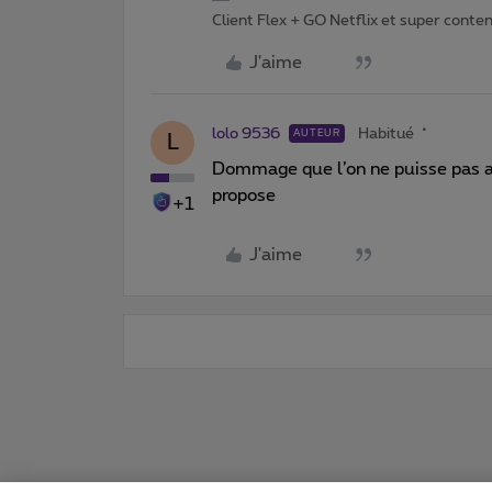
Client Flex + GO Netflix et super content 
J'aime
lolo 9536
Habitué
AUTEUR
L
Dommage que l’on ne puisse pas avo
propose
+1
J'aime