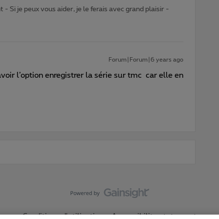
- Si je peux vous aider, je le ferais avec grand plaisir -
Forum|Forum|6 years ago
ir l’option enregistrer la série sur tmc car elle en
Conditions d'utilisation
Accessibility statement