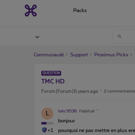
Packs
Communauté
Support
Proximus Pickx
QUESTION
TMC HD
Forum|Forum|6 years ago
2 commentaire
lolo 9536
Habitué
L
bonjour
+1
pourquoi ne pas mettre en plus enr