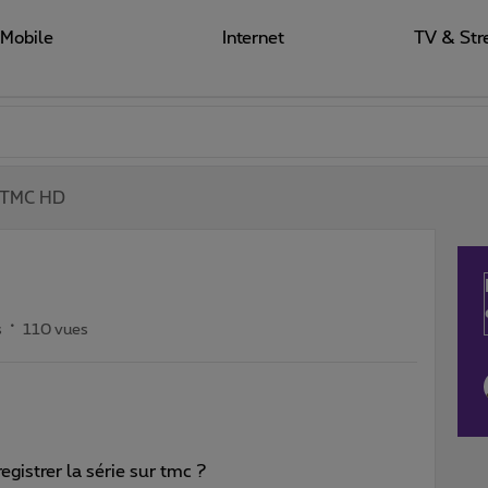
Mobile
Internet
TV & Str
TMC HD
s
110 vues
egistrer la série sur tmc ?