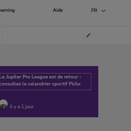
eaming
Aide
FR
La Jupiler Pro League est de retour :
consultez le calendrier sportif Pickx
il y a 1 jour