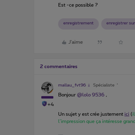
Est -ce possible ?
enregistrement
enregistrer su
J'aime
2 commentaires
mallau_fvt96
Spécialiste
Bonjour
@lolo 9536
,
+4
Un sujet y est crée justement
ici
(
i
l’impression que ça intéresse gra