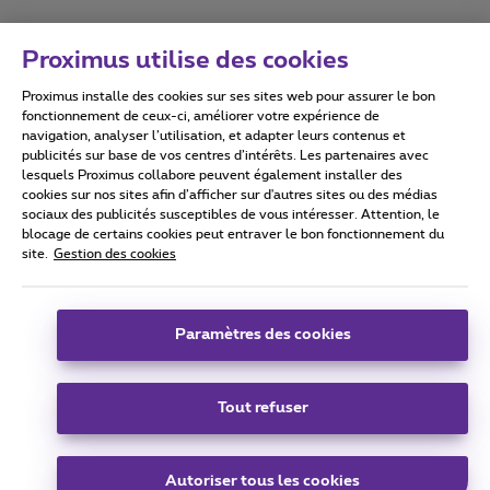
Proximus utilise des cookies
Proximus installe des cookies sur ses sites web pour assurer le bon
Conditions d'utilisation
Accessibility statement
fonctionnement de ceux-ci, améliorer votre expérience de
navigation, analyser l’utilisation, et adapter leurs contenus et
publicités sur base de vos centres d’intérêts. Les partenaires avec
lesquels Proximus collabore peuvent également installer des
cookies sur nos sites afin d’afficher sur d'autres sites ou des médias
sociaux des publicités susceptibles de vous intéresser. Attention, le
Tous droits réservés. ©
2026
Proximus
blocage de certains cookies peut entraver le bon fonctionnement du
site.
Gestion des cookies
Conditions générales, info consommateur
Liste des prix et tarifs
Accessibilité
Vie privée
Politique de gestion des cookies
Cookie manager
Coordonnées de l’entreprise
Paramètres des cookies
Ce site a été créé et est géré conformément au droit belge.
Boulevard du Roi Albert II 27 - B-1030 Bruxelles.
Tout refuser
Carrier & Wholesale Solutions
Autoriser tous les cookies
Proximus Group
|
Telindus