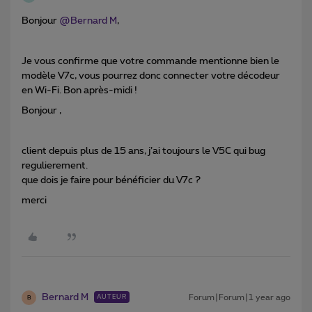
Bonjour ​
@Bernard M
,
Je vous confirme que votre commande mentionne bien le
modèle V7c, vous pourrez donc connecter votre décodeur
en Wi-Fi. Bon après-midi !
Bonjour ,
client depuis plus de 15 ans, j’ai toujours le V5C qui bug
regulierement.
que dois je faire pour bénéficier du V7c ?
merci
Bernard M
Forum|Forum|1 year ago
AUTEUR
B