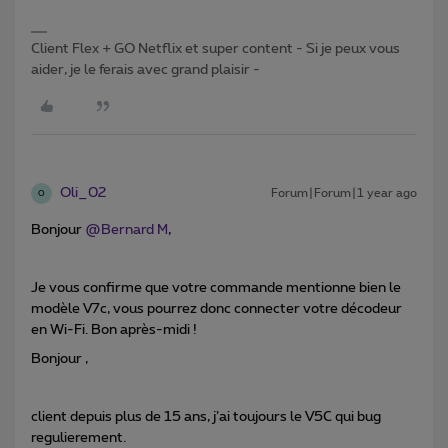
Client Flex + GO Netflix et super content - Si je peux vous
aider, je le ferais avec grand plaisir -
Oli_02
Forum|Forum|1 year ago
O
Bonjour ​
@Bernard M
,
Je vous confirme que votre commande mentionne bien le
modèle V7c, vous pourrez donc connecter votre décodeur
en Wi-Fi. Bon après-midi !
Bonjour ,
client depuis plus de 15 ans, j’ai toujours le V5C qui bug
regulierement.