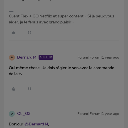
Client Flex + GO Netflix et super content - Si je peux vous
aider, je le ferais avec grand plaisir -
Bernard M
Forum|Forum|1 year ago
AUTEUR
B
Oui même chose. Je dois régler le son avec la commande
de la tv
Oli_02
Forum|Forum|1 year ago
O
Bonjour ​
@Bernard M
,