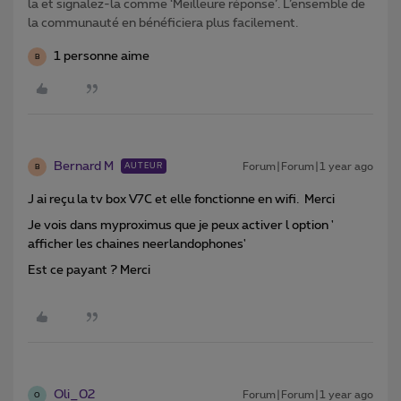
la et signalez-la comme ‘Meilleure réponse’. L’ensemble de
la communauté en bénéficiera plus facilement.
1 personne aime
B
Bernard M
Forum|Forum|1 year ago
AUTEUR
B
J ai reçu la tv box V7C et elle fonctionne en wifi. Merci
Je vois dans myproximus que je peux activer l option '
afficher les chaines neerlandophones'
Est ce payant ? Merci
Oli_02
Forum|Forum|1 year ago
O