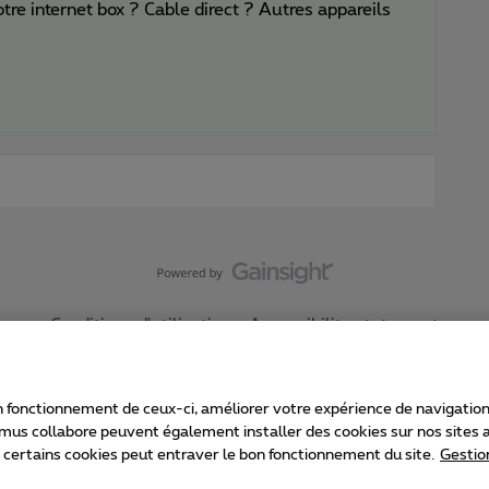
tre internet box ? Cable direct ? Autres appareils
Conditions d'utilisation
Accessibility statement
 fonctionnement de ceux-ci, améliorer votre expérience de navigation, a
imus collabore peuvent également installer des cookies sur nos sites af
e certains cookies peut entraver le bon fonctionnement du site.
Gestio
Proximus
consommateur
Liste des prix et tarifs
Accessibilité