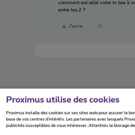
comment est relié votre tv box à vo
entre les 2 ?​​
J'aime
Proximus utilise des cookies
Proximus installe des cookies sur ses sites web pour assurer le bon
base de vos centres d’intérêts. Les partenaires avec lesquels Prox
publicités susceptibles de vous intéresser. Attention, le blocage d
Tous droits réservés. ©
2026
Conditions générales, info 