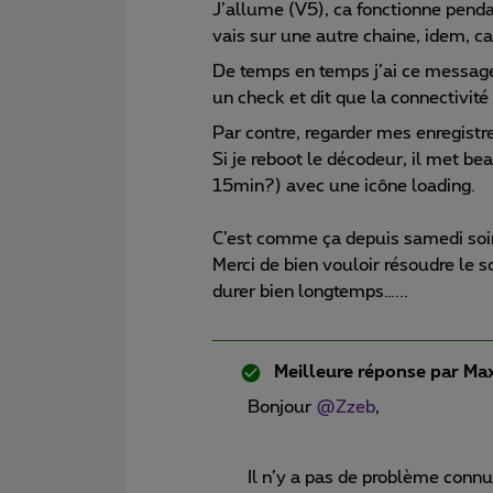
J’allume (V5), ca fonctionne penda
vais sur une autre chaine, idem, ca
De temps en temps j’ai ce message d
un check et dit que la connectivit
Par contre, regarder mes enregist
Si je reboot le décodeur, il met b
15min?) avec une icône loading.
C’est comme ça depuis samedi soir
Merci de bien vouloir résoudre le 
durer bien longtemps…...
Meilleure réponse par
Max
Bonjour ​
@Zzeb
,
Il n’y a pas de problème connu