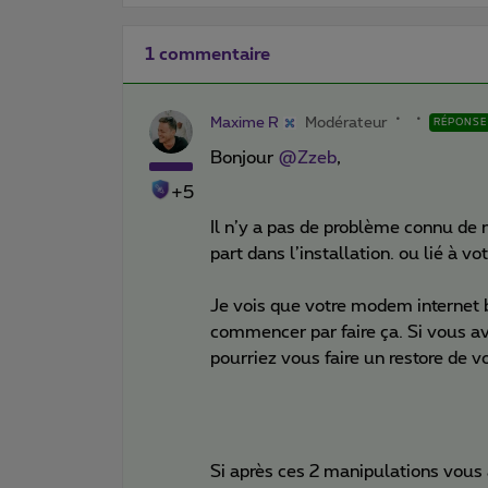
1 commentaire
Maxime R
Modérateur
RÉPONSE
Bonjour ​
@Zzeb
,
+5
Il n’y a pas de problème connu de 
part dans l’installation. ou lié à 
Je vois que votre modem internet bo
commencer par faire ça. Si vous av
pourriez vous faire un restore de 
Si après ces 2 manipulations vous