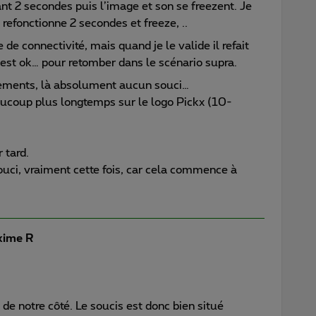
nt 2 secondes puis l’image et son se freezent. Je
 refonctionne 2 secondes et freeze, ..
e connectivité, mais quand je le valide il refait
é est ok… pour retomber dans le scénario supra.
rements, là absolument aucun souci…
eaucoup plus longtemps sur le logo Pickx (10-
 tard.
souci, vraiment cette fois, car cela commence à
ime R
 de notre côté. Le soucis est donc bien situé