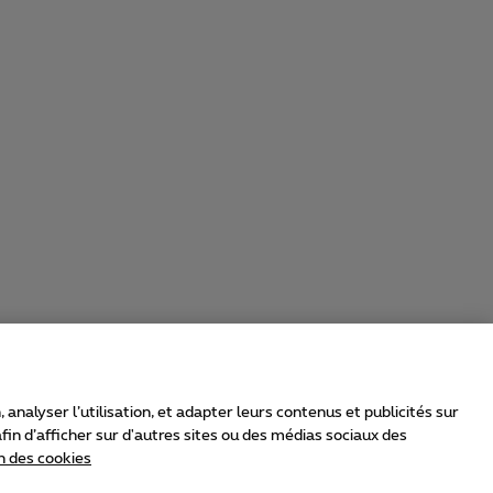
nalyser l’utilisation, et adapter leurs contenus et publicités sur
in d’afficher sur d'autres sites ou des médias sociaux des
n des cookies