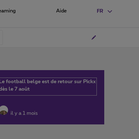
eaming
Aide
FR
Le football belge est de retour sur Pickx
dès le 7 août
il y a 1 mois