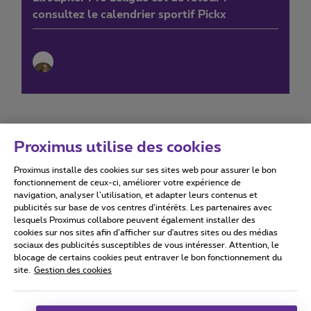
consultez le calendrier sportif Pickx
Proximus utilise des cookies
Proximus installe des cookies sur ses sites web pour assurer le bon
Conditions d'utilisation
Accessibility statement
fonctionnement de ceux-ci, améliorer votre expérience de
navigation, analyser l’utilisation, et adapter leurs contenus et
publicités sur base de vos centres d’intérêts. Les partenaires avec
lesquels Proximus collabore peuvent également installer des
cookies sur nos sites afin d’afficher sur d'autres sites ou des médias
sociaux des publicités susceptibles de vous intéresser. Attention, le
Tous droits réservés. ©
2026
Proximus
blocage de certains cookies peut entraver le bon fonctionnement du
site.
Gestion des cookies
Conditions générales, info consommateur
Liste des prix et tarifs
Accessibilité
Vie privée
Politique de gestion des cookies
Cookie manager