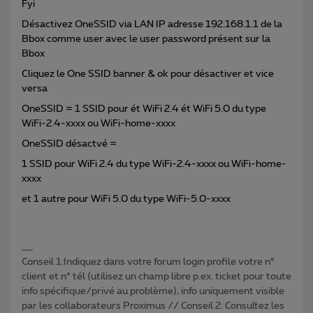
Fyi
Désactivez OneSSID via LAN IP adresse 192.168.1.1 de la
Bbox comme user avec le user password présent sur la
Bbox
Cliquez le One SSID banner & ok pour désactiver et vice
versa
OneSSID = 1 SSID pour ét WiFi 2.4 ét WiFi 5.0 du type
WiFi-2.4-xxxx ou WiFi-home-xxxx
OneSSID désactvé =
1 SSID pour WiFi 2.4 du type WiFi-2.4-xxxx ou WiFi-home-
xxxx
et 1 autre pour WiFi 5.0 du type WiFi-5.0-xxxx
Conseil 1:Indiquez dans votre forum login profile votre n°
client et n° tél (utilisez un champ libre p.ex. ticket pour toute
info spécifique/privé au problème), info uniquement visible
par les collaborateurs Proximus // Conseil 2: Consultez les