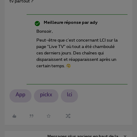
tv partout ?
Meilleure réponse par
ady
Bonsoir,
Peut-être que c'est concernant LCI sur la
page “Live TV” où tout a été chamboulé
ces derniers jours. Des chaînes qui
disparaissent et réapparaissent après un
certain temps.
App
pickx
lci
Messages plus anciens en haut de la