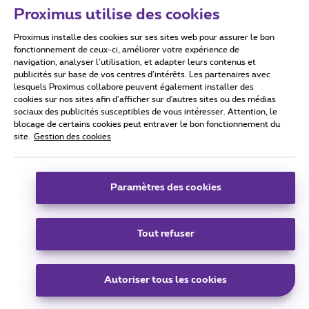
Proximus utilise des cookies
Proximus installe des cookies sur ses sites web pour assurer le bon
Conditions d'utilisation
Accessibility statement
fonctionnement de ceux-ci, améliorer votre expérience de
navigation, analyser l’utilisation, et adapter leurs contenus et
publicités sur base de vos centres d’intérêts. Les partenaires avec
lesquels Proximus collabore peuvent également installer des
cookies sur nos sites afin d’afficher sur d'autres sites ou des médias
sociaux des publicités susceptibles de vous intéresser. Attention, le
Tous droits réservés. ©
2026
Proximus
blocage de certains cookies peut entraver le bon fonctionnement du
site.
Gestion des cookies
Conditions générales, info consommateur
Liste des prix et tarifs
Accessibilité
Vie privée
Politique de gestion des cookies
Cookie manager
Coordonnées de l’entreprise
Paramètres des cookies
Ce site a été créé et est géré conformément au droit belge.
Boulevard du Roi Albert II 27 - B-1030 Bruxelles.
Tout refuser
Carrier & Wholesale Solutions
Autoriser tous les cookies
Proximus Group
|
Telindus
Jobs
|
Sitemap