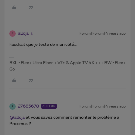
alloja
Forum|Forum|4 years ago
A
Faudrait que je teste de mon côté…
BXL • Flex+ Ultra Fiber + V7c & Apple TV 4K +++ BW • Flex+
Go
27685678
Forum|Forum|4 years ago
AUTEUR
2
@alloja
et vous savez comment remonter le problème a
Proximus ?