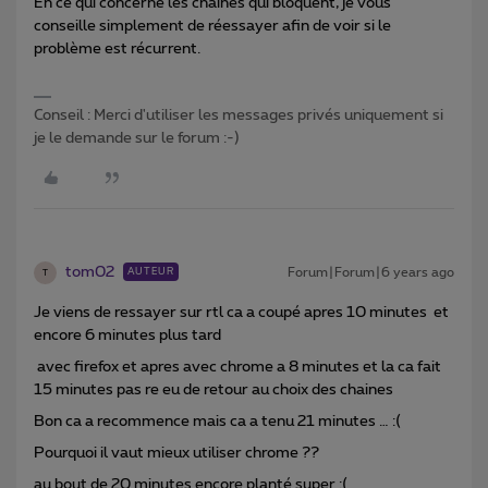
En ce qui concerne les chaînes qui bloquent, je vous
conseille simplement de réessayer afin de voir si le
problème est récurrent.
Conseil : Merci d'utiliser les messages privés uniquement si
je le demande sur le forum :-)
tom02
Forum|Forum|6 years ago
AUTEUR
T
Je viens de ressayer sur rtl ca a coupé apres 10 minutes et
encore 6 minutes plus tard
avec firefox et apres avec chrome a 8 minutes et la ca fait
15 minutes pas re eu de retour au choix des chaines
Bon ca a recommence mais ca a tenu 21 minutes … :(
Pourquoi il vaut mieux utiliser chrome ??
au bout de 20 minutes encore planté super :(