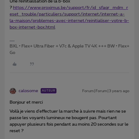
Une réinitialisation de la b-box
?
https://www.proximus.be/support/fr/id_sfaqr_mdm_r
eset_trouble/particuliers/support/internet/internet-a-
la-maison/problemes-avec-internet/reinitialiser-votre-b-
box-internet-box.html
BXL • Flex+ Ultra Fiber + V7c & Apple TV 4K +++ BW • Flex+
Go
calosome
Forum|Forum|3 years ago
AUTEUR
Bonjour et merci
Voilà je viens d'effectuer la marche à suivre mais rien ne se
passe les voyants lumineux ne bougent pas. Pourtant
appuyer plusieurs fois pendant au moins 20 secondes sur le
reset ?