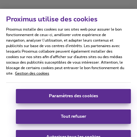
Proximus utilise des cookies
Proximus installe des cookies sur ses sites web pour assurer le bon
Conditions d'utilisation
Accessibility statement
fonctionnement de ceux-ci, améliorer votre expérience de
navigation, analyser l’utilisation, et adapter leurs contenus et
publicités sur base de vos centres d’intérêts. Les partenaires avec
lesquels Proximus collabore peuvent également installer des
cookies sur nos sites afin d’afficher sur d'autres sites ou des médias
sociaux des publicités susceptibles de vous intéresser. Attention, le
Tous droits réservés. ©
2026
Proximus
blocage de certains cookies peut entraver le bon fonctionnement du
site.
Gestion des cookies
Conditions générales, info consommateur
Liste des prix et tarifs
Accessibilité
Vie privée
Politique de gestion des cookies
Cookie manager
Coordonnées de l’entreprise
Paramètres des cookies
Ce site a été créé et est géré conformément au droit belge.
Boulevard du Roi Albert II 27 - B-1030 Bruxelles.
Tout refuser
Carrier & Wholesale Solutions