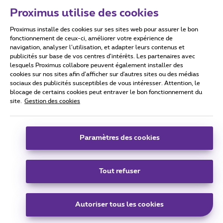
Proximus utilise des cookies
Proximus installe des cookies sur ses sites web pour assurer le bon
Conditions d'utilisation
Accessibility statement
fonctionnement de ceux-ci, améliorer votre expérience de
navigation, analyser l’utilisation, et adapter leurs contenus et
publicités sur base de vos centres d’intérêts. Les partenaires avec
lesquels Proximus collabore peuvent également installer des
cookies sur nos sites afin d’afficher sur d'autres sites ou des médias
sociaux des publicités susceptibles de vous intéresser. Attention, le
Tous droits réservés. ©
2026
Proximus
blocage de certains cookies peut entraver le bon fonctionnement du
site.
Gestion des cookies
Conditions générales, info consommateur
Liste des prix et tarifs
Accessibilité
Vie privée
Politique de gestion des cookies
Cookie manager
Coordonnées de l’entreprise
Paramètres des cookies
Ce site a été créé et est géré conformément au droit belge.
Boulevard du Roi Albert II 27 - B-1030 Bruxelles.
Tout refuser
Carrier & Wholesale Solutions
Autoriser tous les cookies
Proximus Group
|
Telindus
Jobs
|
Sitemap