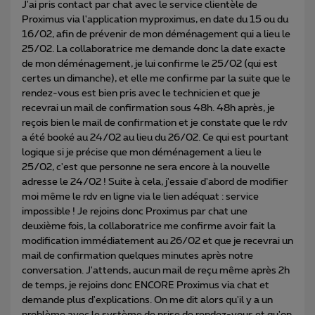
J'ai pris contact par chat avec le service clientèle de
Proximus via l'application myproximus, en date du 15 ou du
16/02, afin de prévenir de mon déménagement qui a lieu le
25/02. La collaboratrice me demande donc la date exacte
de mon déménagement, je lui confirme le 25/02 (qui est
certes un dimanche), et elle me confirme par la suite que le
rendez-vous est bien pris avec le technicien et que je
recevrai un mail de confirmation sous 48h. 48h après, je
reçois bien le mail de confirmation et je constate que le rdv
a été booké au 24/02 au lieu du 26/02. Ce qui est pourtant
logique si je précise que mon déménagement a lieu le
25/02, c'est que personne ne sera encore à la nouvelle
adresse le 24/02 ! Suite à cela, j'essaie d'abord de modifier
moi même le rdv en ligne via le lien adéquat : service
impossible ! Je rejoins donc Proximus par chat une
deuxième fois, la collaboratrice me confirme avoir fait la
modification immédiatement au 26/02 et que je recevrai un
mail de confirmation quelques minutes après notre
conversation. J'attends, aucun mail de reçu même après 2h
de temps, je rejoins donc ENCORE Proximus via chat et
demande plus d'explications. On me dit alors qu'il y a un
problème avec le système de prise de rendez-vous et qu'on