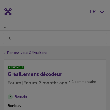
FR
Rendez-vous & livraisons
RÉPONDU
Grésillement décodeur
1 commentaire
Forum|Forum|3 months ago
Romain I
R
Bonjour,