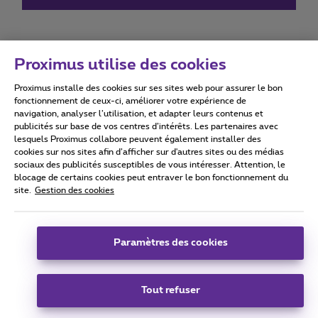
Proximus utilise des cookies
Proximus installe des cookies sur ses sites web pour assurer le bon
Conditions d'utilisation
Accessibility statement
fonctionnement de ceux-ci, améliorer votre expérience de
navigation, analyser l’utilisation, et adapter leurs contenus et
publicités sur base de vos centres d’intérêts. Les partenaires avec
lesquels Proximus collabore peuvent également installer des
cookies sur nos sites afin d’afficher sur d'autres sites ou des médias
sociaux des publicités susceptibles de vous intéresser. Attention, le
Tous droits réservés. ©
2026
Proximus
blocage de certains cookies peut entraver le bon fonctionnement du
site.
Gestion des cookies
Conditions générales, info consommateur
Liste des prix et tarifs
Accessibilité
Vie privée
Politique de gestion des cookies
Cookie manager
Coordonnées de l’entreprise
Paramètres des cookies
Ce site a été créé et est géré conformément au droit belge.
Boulevard du Roi Albert II 27 - B-1030 Bruxelles.
Tout refuser