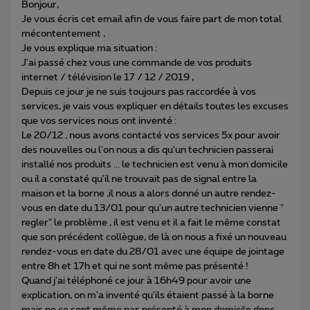
Bonjour,
Je vous écris cet email afin de vous faire part de mon total
mécontentement ,
Je vous explique ma situation :
J'ai passé chez vous une commande de vos produits
internet / télévision le 17 / 12 / 2019 ,
Depuis ce jour je ne suis toujours pas raccordée à vos
services, je vais vous expliquer en détails toutes les excuses
que vos services nous ont inventé :
Le 20/12 , nous avons contacté vos services 5x pour avoir
des nouvelles ou l'on nous a dis qu'un technicien passerai
installé nos produits ... le technicien est venu à mon domicile
ou il a constaté qu'il ne trouvait pas de signal entre la
maison et la borne ,il nous a alors donné un autre rendez-
vous en date du 13/01 pour qu'un autre technicien vienne "
regler" le problème , il est venu et il a fait le même constat
que son précédent collègue, de là on nous a fixé un nouveau
rendez-vous en date du 28/01 avec une équipe de jointage
entre 8h et 17h et qui ne sont même pas présenté !
Quand j'ai téléphoné ce jour à 16h49 pour avoir une
explication, on m'a inventé qu'ils étaient passé à la borne
mais ne ce sont même pas présenté à mon domicile donc