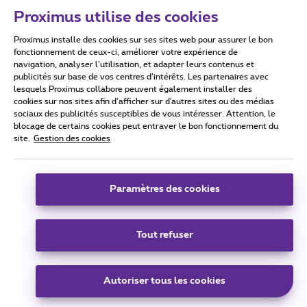
Proximus utilise des cookies
Proximus installe des cookies sur ses sites web pour assurer le bon
Conditions d'utilisation
Accessibility statement
fonctionnement de ceux-ci, améliorer votre expérience de
navigation, analyser l’utilisation, et adapter leurs contenus et
publicités sur base de vos centres d’intérêts. Les partenaires avec
lesquels Proximus collabore peuvent également installer des
cookies sur nos sites afin d’afficher sur d'autres sites ou des médias
sociaux des publicités susceptibles de vous intéresser. Attention, le
Tous droits réservés. ©
2026
Proximus
blocage de certains cookies peut entraver le bon fonctionnement du
site.
Gestion des cookies
Conditions générales, info consommateur
Liste des prix et tarifs
Accessibilité
Vie privée
Politique de gestion des cookies
Cookie manager
Coordonnées de l’entreprise
Paramètres des cookies
Ce site a été créé et est géré conformément au droit belge.
Boulevard du Roi Albert II 27 - B-1030 Bruxelles.
Tout refuser
Carrier & Wholesale Solutions
Autoriser tous les cookies
Proximus Group
|
Telindus
Jobs
|
Sitemap