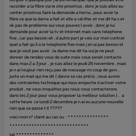
bonjour il quelque jour j ai pu remarquer que je pouvait etre
racorder a la fibre via le site proximus , donc je suis allez au
center proximus faire la demande a hornu , pour avoir la
fibre se que la dame a fait et elle a vérifier et me dit ha s et
ok pas de probleme oui vous pouvez l avoir , donc je lui
demande pour avoir la tv et internet mais sans telephone
fixe , car pas besion ok , d autre part je vois sur mon contrat
quel a fait qu il a le telephone fixe mais j en ai pas besion et
que je veut pas avoir , la dame me dit ha oui je ne peut
donner de rendez vous de suite mais vous serait contacte
dans max 2 a 3 jour , je suis allez le jeudi 26 novembre , mais
je n ai toujour rien reçu pas de message mi coup de gsm ,
juste un mail qui me dit ( dance se cas précis , nous avons
des contraintes technique qui nous empeche d activer votre
produit , ne vous imquiétez pas nous vous contacterons
dans les 2 jour pour vous proposer la meilleur solution ) , a
cette heure ce lundi 2 decembre je n ai eu aucune nouvelle
rien que se passe t il ?????
voici mon n° client au cas ou : ***************
*****************************
tel **************