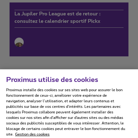
La Jupiler Pro League est de retour :
consultez le calendrier sportif Pickx
Proximus utilise des cookies
Proximus installe des cookies sur ses sites web pour assurer le bon
Conditions d'utilisation
Accessibility statement
fonctionnement de ceux-ci, améliorer votre expérience de
navigation, analyser l’utilisation, et adapter leurs contenus et
publicités sur base de vos centres d’intérêts. Les partenaires avec
lesquels Proximus collabore peuvent également installer des
cookies sur nos sites afin d’afficher sur d'autres sites ou des médias
sociaux des publicités susceptibles de vous intéresser. Attention, le
Tous droits réservés. ©
2026
Proximus
blocage de certains cookies peut entraver le bon fonctionnement du
site.
Gestion des cookies
Conditions générales, info consommateur