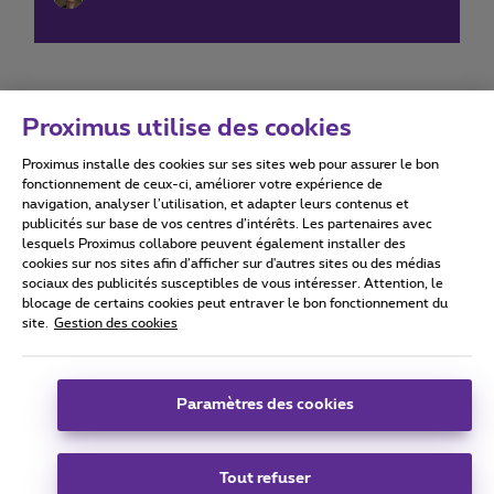
Proximus utilise des cookies
Proximus installe des cookies sur ses sites web pour assurer le bon
Conditions d'utilisation
Accessibility statement
fonctionnement de ceux-ci, améliorer votre expérience de
navigation, analyser l’utilisation, et adapter leurs contenus et
publicités sur base de vos centres d’intérêts. Les partenaires avec
lesquels Proximus collabore peuvent également installer des
cookies sur nos sites afin d’afficher sur d'autres sites ou des médias
sociaux des publicités susceptibles de vous intéresser. Attention, le
Tous droits réservés. ©
2026
Proximus
blocage de certains cookies peut entraver le bon fonctionnement du
site.
Gestion des cookies
Conditions générales, info consommateur
Liste des prix et tarifs
Accessibilité
Vie privée
Politique de gestion des cookies
Cookie manager
Coordonnées de l’entreprise
Paramètres des cookies
Ce site a été créé et est géré conformément au droit belge.
Boulevard du Roi Albert II 27 - B-1030 Bruxelles.
Tout refuser