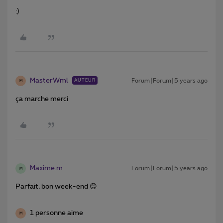
:)
MasterWml
Forum|Forum|5 years ago
AUTEUR
M
ça marche merci
Maxime.m
Forum|Forum|5 years ago
M
Parfait, bon week-end 😊
1 personne aime
M