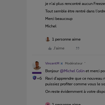
je n’ai plus rencontré aucun Freeze 
Tout semble être rentré dans l’ordr
Merci beaucoup
Michel
1 personne aime
J'aime
VincentM
Modérateur
Bonjour
@Michel Colin
et merci po
+6
Ravi d’apprendre que ce nouveau m
puissiez profiter comme vous le so
On reste évidemment à votre dispos
1 personne aime
M