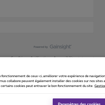
Conditions d'utilisation
Accessibility statement
 fonctionnement de ceux-ci, améliorer votre expérience de navigation, a
imus collabore peuvent également installer des cookies sur nos sites af
e certains cookies peut entraver le bon fonctionnement du site.
Gestio
Proximus
consommateur
Liste des prix et tarifs
Accessibilité
stion des cookies
Cookie manager
Coordonnées de l’entreprise
Ca
é conformément au droit belge.
Pr
Paramètres des cookies