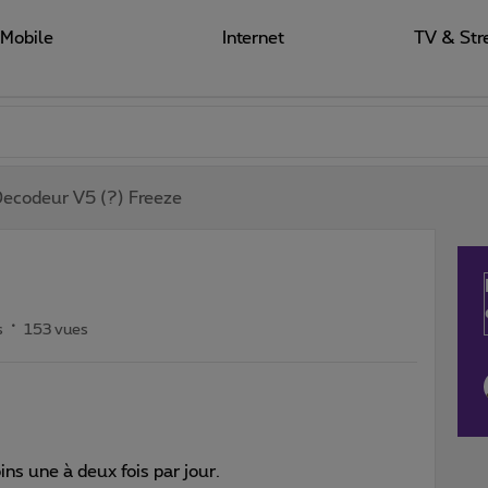
Mobile
Internet
TV & Str
ecodeur V5 (?) Freeze
s
153 vues
s une à deux fois par jour.