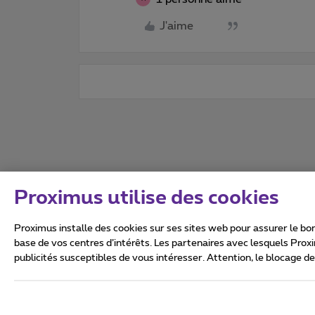
J'aime
Proximus utilise des cookies
Proximus installe des cookies sur ses sites web pour assurer le bon
base de vos centres d’intérêts. Les partenaires avec lesquels Prox
publicités susceptibles de vous intéresser. Attention, le blocage d
Tous droits réservés. ©
2026
Conditions générales, info 
Vie privée
Politique de ge
Ce site a été créé et est gér