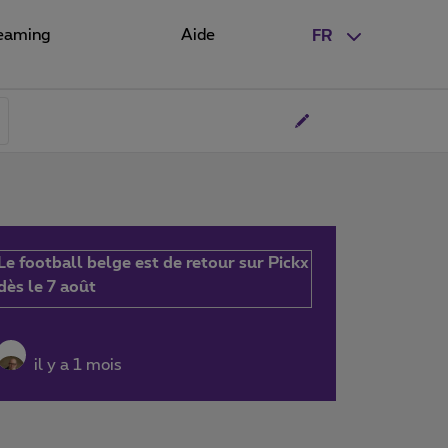
eaming
Aide
FR
Le football belge est de retour sur Pickx
dès le 7 août
il y a 1 mois