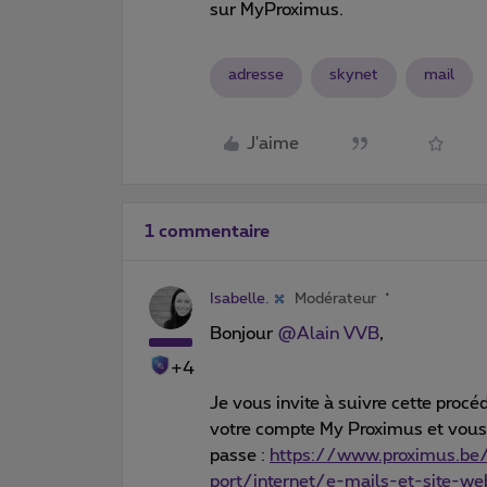
sur MyProximus.
adresse
skynet
mail
J'aime
1 commentaire
Isabelle.
Modérateur
Bonjour
@Alain VVB
,
+4
Je vous invite à suivre cette procé
votre compte My Proximus et vous p
passe :
https://www.proximus.be/
port/internet/e-mails-et-site-w