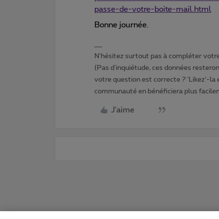
passe-de-votre-boite-mail.html
Bonne journée.
N'hésitez surtout pas à compléter votre 
(Pas d'inquiétude, ces données resteront
votre question est correcte ? ‘Likez’-la
communauté en bénéficiera plus facile
J'aime