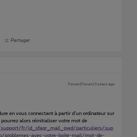
Partager
Forum|Forum|3 years ago
dure en vous connectant à partir d’un ordinateur sur
ourrez alors réinitialiser votre mot de
support/fr/id_sfaqr_mail_pwd/particuliers/sup
eb/problemes-avec-votre-boite-mail/mot-de-