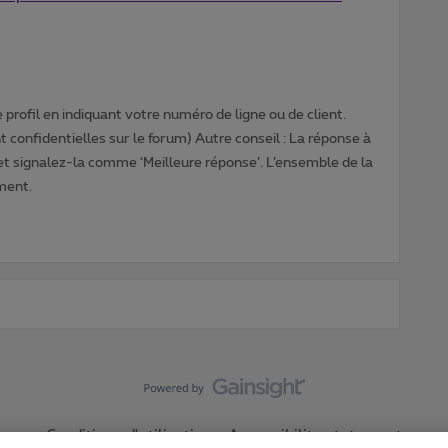
profil en indiquant votre numéro de ligne ou de client.
 confidentielles sur le forum) Autre conseil : La réponse à
 et signalez-la comme ‘Meilleure réponse’. L’ensemble de la
ment.
Conditions d'utilisation
Accessibility statement