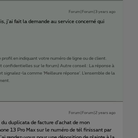
Forum|Forum|3 years ago
, j’ai fait la demande au service concerné qui
.
profil en indiquant votre numéro de ligne ou de client.
 confidentielles sur le forum) Autre conseil : La réponse à
 et signalez-la comme ‘Meilleure réponse’. L’ensemble de la
ment.
Forum|Forum|2 years ago
 du duplicata de facture d’achat de mon
e 13 Pro Max sur le numéro de tél finissant par
j’ai rendez-vous pour une déposition de plainte à la