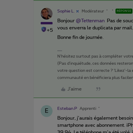
Sophie L.
Modérateur
RÉPONSE
Bonjour
@Tettenman
Pas de soucis
vous enverra le duplicata par mail
+5
Bonne fin de journée.
N'hésitez surtout pas à compléter votre 
(Pas d'inquiétude, ces données resteront
votre question est correcte ? ‘Likez’-la
communauté en bénéficiera plus facile
J'aime
Esteban.P
Apprenti
E
Bonjour, j’aurais également besoin
smartphone avec abonnement. iPhon
39 94. Le téléphone m’a été volé, 