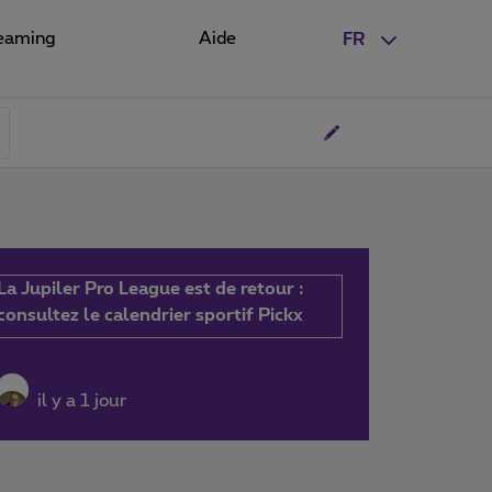
eaming
Aide
FR
La Jupiler Pro League est de retour :
consultez le calendrier sportif Pickx
il y a 1 jour