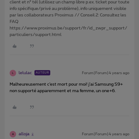
client et n° tél (utilisez un champ libre p.ex. ticket pour toute
info spécifique/privé au problème), info uniquement visible
par les collaborateurs Proximus // Conseil 2: Consultez les
FAQ
https://www.proximus.be/support/fr/id_zwpr_support/
particuliers/support.html
lelulac
Forum|Forum|4 years ago
AUTEUR
L
Malheureusement c’est mort pour moi! j’ai Samsung S9+
non supporté apparemment et ma femme, un one+6.
alloja
Forum|Forum|4 years ago
A