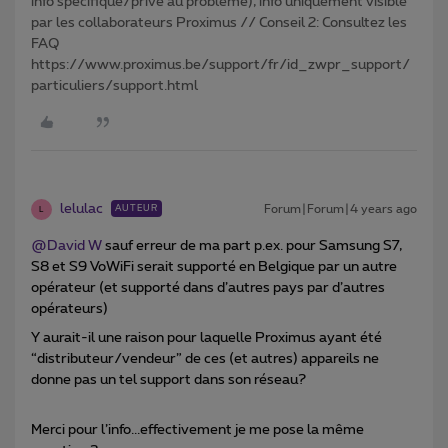
info spécifique/privé au problème), info uniquement visible
par les collaborateurs Proximus // Conseil 2: Consultez les
FAQ
https://www.proximus.be/support/fr/id_zwpr_support/
particuliers/support.html
lelulac
Forum|Forum|4 years ago
AUTEUR
L
@David W
sauf erreur de ma part p.ex. pour Samsung S7,
S8 et S9 VoWiFi serait supporté en Belgique par un autre
opérateur (et supporté dans d’autres pays par d’autres
opérateurs)
Y aurait-il une raison pour laquelle Proximus ayant été
“distributeur/vendeur” de ces (et autres) appareils ne
donne pas un tel support dans son réseau?
Merci pour l’info...effectivement je me pose la même