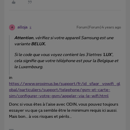
alloja
Forum|Forum|4 years ago
A
Attention
, vérifiez si votre appareil Samsung est une
variante
BELUX.
Si le code que vous voyez contient les 3 lettres '
LUX
',
cela signifie que votre téléphone est pour la Belgique et
le Luxembourg.
in
https://www.proximus.be/support/fr/id_sfaqr_vowifi_gl
obal/particuliers/support/telephone/gsm-et-carte-
sim/configurer-votre-gsm/appeler-via-le-wifi.html
Donc si vous êtes à l’aise avec ODIN, vous pouvez toujours
essayer vu que ça semble être le minimum requis ici aussi.
Mais bon… à vos risques et périls…