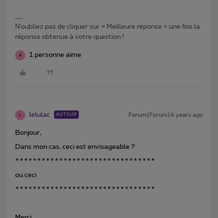
N’oubliez pas de cliquer sur « Meilleure réponse » une fois la
réponse obtenue à votre question !
1 personne aime
A
lelulac
Forum|Forum|4 years ago
AUTEUR
L
Bonjour,
Dans mon cas, ceci est envisageable ?
********************************
ou ceci
********************************
Merci