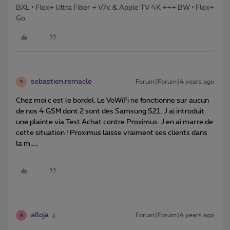
BXL • Flex+ Ultra Fiber + V7c & Apple TV 4K +++ BW • Flex+
Go
sebastien.remacle
Forum|Forum|4 years ago
S
Chez moi c est le bordel. Le VoWiFi ne fonctionne sur aucun
de nos 4 GSM dont 2 sont des Samsung S21. J ai introduit
une plainte via Test Achat contre Proximus. J en ai marre de
cette situation ! Proximus laisse vraiment ses clients dans
la m.....
alloja
Forum|Forum|4 years ago
A