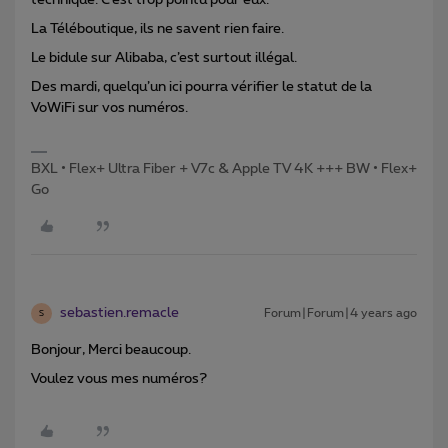
technique. C’est trop pointu pour eux.
La Téléboutique, ils ne savent rien faire.
Le bidule sur Alibaba, c’est surtout illégal.
Des mardi, quelqu’un ici pourra vérifier le statut de la
VoWiFi sur vos numéros.
BXL • Flex+ Ultra Fiber + V7c & Apple TV 4K +++ BW • Flex+
Go
sebastien.remacle
Forum|Forum|4 years ago
S
Bonjour, Merci beaucoup.
Voulez vous mes numéros?