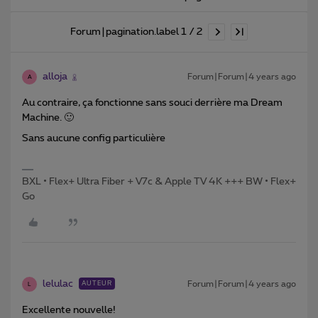
Forum|pagination.label 1 / 2
alloja
Forum|Forum|4 years ago
A
Au contraire, ça fonctionne sans souci derrière ma Dream
Machine. 🙂
Sans aucune config particulière
BXL • Flex+ Ultra Fiber + V7c & Apple TV 4K +++ BW • Flex+
Go
lelulac
Forum|Forum|4 years ago
AUTEUR
L
Excellente nouvelle!