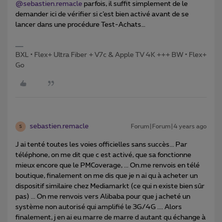
@sebastien.remacle
parfois, il suffit simplement de le
demander ici de vérifier si c’est bien activé avant de se
lancer dans une procédure Test-Achats…
BXL • Flex+ Ultra Fiber + V7c & Apple TV 4K +++ BW • Flex+
Go
sebastien.remacle
Forum|Forum|4 years ago
S
J ai tenté toutes les voies officielles sans succès... Par
téléphone, on me dit que c est activé, que sa fonctionne
mieux encore que le PMCoverage, ... On.me renvois en télé
boutique, finalement on me dis que je n ai qu à acheter un
dispositif similaire chez Mediamarkt (ce qui n existe bien sûr
pas) ... On me renvois vers Alibaba pour que j acheté un
système non autorisé qui amplifié le 3G/4G .... Alors
finalement, j en ai eu marre de marre d autant qu échange à