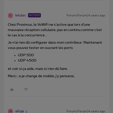
lelulac
Forum|Forum|4 years ago
AUTEUR
L
Chez Proximus, le VoWiFi ne s’active que lors d’une
mauvaise réception cellulaire, pas en continu comme c’est
le cas à la concurrence…
Je n’ai rien dû configurer dans mon contrôleur. Maintenant
vous pouvez tester en ouvrant les ports
UDP 500
UDP 4500
et voir si ça aide, mais ici rien dû faire.
Merci , si je change de mobile, j’y penserai..
alloja
Forum|Forum|4 years ago
A