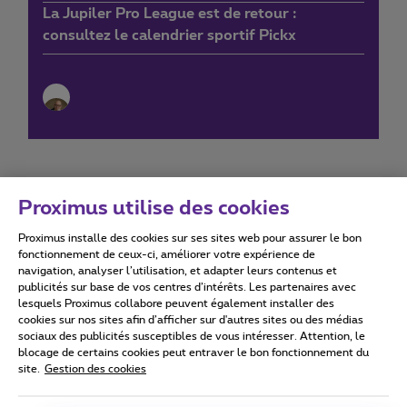
La Jupiler Pro League est de retour :
consultez le calendrier sportif Pickx
Proximus utilise des cookies
Proximus installe des cookies sur ses sites web pour assurer le bon
Conditions d'utilisation
Accessibility statement
fonctionnement de ceux-ci, améliorer votre expérience de
navigation, analyser l’utilisation, et adapter leurs contenus et
publicités sur base de vos centres d’intérêts. Les partenaires avec
lesquels Proximus collabore peuvent également installer des
cookies sur nos sites afin d’afficher sur d'autres sites ou des médias
sociaux des publicités susceptibles de vous intéresser. Attention, le
Tous droits réservés. ©
2026
Proximus
blocage de certains cookies peut entraver le bon fonctionnement du
site.
Gestion des cookies
Conditions générales, info consommateur
Liste des prix et tarifs
Accessibilité
Vie privée