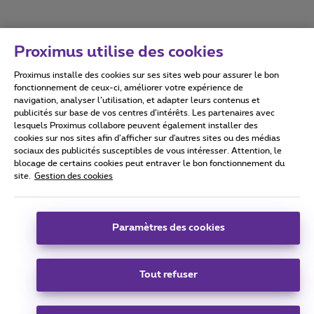
Proximus utilise des cookies
Proximus installe des cookies sur ses sites web pour assurer le bon
Conditions d'utilisation
Accessibility statement
fonctionnement de ceux-ci, améliorer votre expérience de
navigation, analyser l’utilisation, et adapter leurs contenus et
publicités sur base de vos centres d’intérêts. Les partenaires avec
lesquels Proximus collabore peuvent également installer des
cookies sur nos sites afin d’afficher sur d'autres sites ou des médias
sociaux des publicités susceptibles de vous intéresser. Attention, le
Tous droits réservés. ©
2026
Proximus
blocage de certains cookies peut entraver le bon fonctionnement du
site.
Gestion des cookies
Conditions générales, info consommateur
Liste des prix et tarifs
Accessibilité
Vie privée
Politique de gestion des cookies
Cookie manager
Coordonnées de l’entreprise
Paramètres des cookies
Ce site a été créé et est géré conformément au droit belge.
Boulevard du Roi Albert II 27 - B-1030 Bruxelles.
Tout refuser
Carrier & Wholesale Solutions