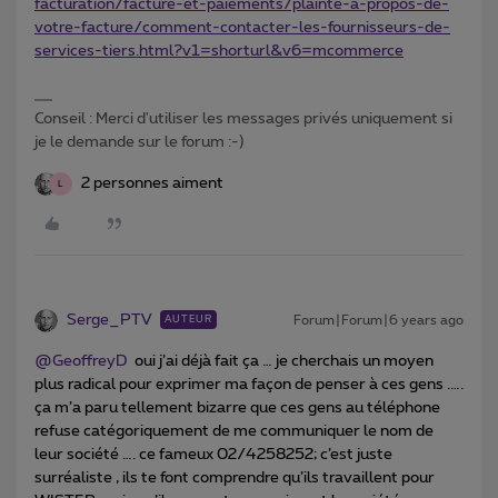
facturation/facture-et-paiements/plainte-a-propos-de-
votre-facture/comment-contacter-les-fournisseurs-de-
services-tiers.html?v1=shorturl&v6=mcommerce
Conseil : Merci d'utiliser les messages privés uniquement si
je le demande sur le forum :-)
2 personnes aiment
L
Serge_PTV
Forum|Forum|6 years ago
AUTEUR
@GeoffreyD
oui j’ai déjà fait ça … je cherchais un moyen
plus radical pour exprimer ma façon de penser à ces gens .….
ça m’a paru tellement bizarre que ces gens au téléphone
refuse catégoriquement de me communiquer le nom de
leur société …. ce fameux 02/4258252; c’est juste
surréaliste , ils te font comprendre qu’ils travaillent pour