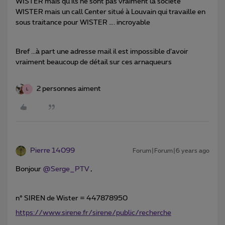
WISTER mais qu’ils ne sont pas vraiment la société
WISTER mais un call Center situé à Louvain qui travaille en
sous traitance pour WISTER …. incroyable
Bref ...à part une adresse mail il est impossible d’avoir
vraiment beaucoup de détail sur ces arnaqueurs
2 personnes aiment
L
Pierre 14099
Forum|Forum|6 years ago
Bonjour
@Serge_PTV
,
n° SIREN de Wister = 447878950
https://www.sirene.fr/sirene/public/recherche