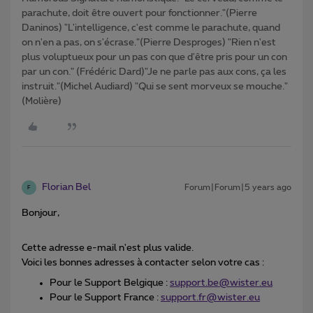
parachute, doit être ouvert pour fonctionner."(Pierre
Daninos) "L'intelligence, c'est comme le parachute, quand
on n'en a pas, on s'écrase."(Pierre Desproges) "Rien n'est
plus voluptueux pour un pas con que d'être pris pour un con
par un con." (Frédéric Dard)"Je ne parle pas aux cons, ça les
instruit."(Michel Audiard) "Qui se sent morveux se mouche."
(Molière)
Florian Bel
Forum|Forum|5 years ago
F
Bonjour,
Cette adresse e-mail n'est plus valide.
Voici les bonnes adresses à contacter selon votre cas :
Pour le Support Belgique :
support.be@wister.eu
Pour le Support France :
support.fr@wister.eu