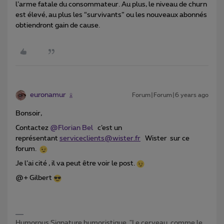
l’arme fatale du consommateur. Au plus, le niveau de churn
est élevé, au plus les “survivants” ou les nouveaux abonnés
obtiendront gain de cause.
euronamur
Forum|Forum|6 years ago
Bonsoir,
Contactez
@Florian Bel
c’est un
représentant
serviceclients@wister.fr
Wister sur ce
forum.
Je l’ai cité , il va peut être voir le post.
@+ Gilbert
Humorous Signature humoristique. "Le cerveau, comme le