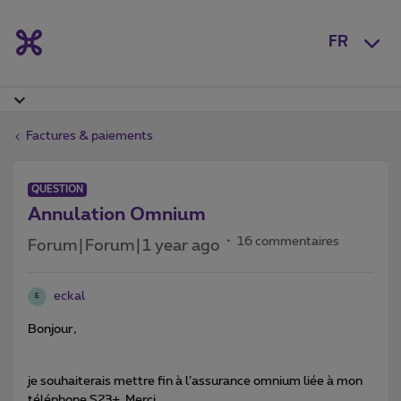
FR
Factures & paiements
QUESTION
Annulation Omnium
16 commentaires
Forum|Forum|1 year ago
eckal
E
Bonjour,
je souhaiterais mettre fin à l’assurance omnium liée à mon
téléphone S23+. Merci.