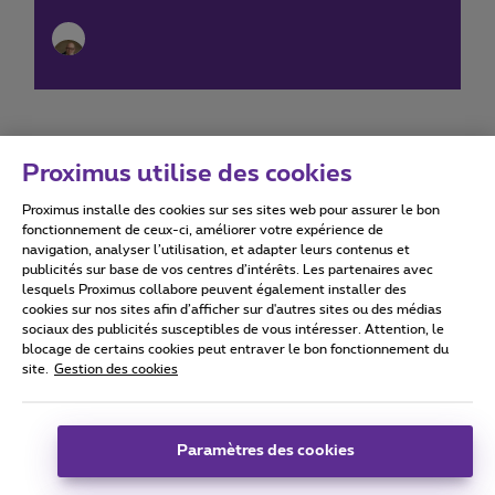
Proximus utilise des cookies
Proximus installe des cookies sur ses sites web pour assurer le bon
Conditions d'utilisation
Accessibility statement
fonctionnement de ceux-ci, améliorer votre expérience de
navigation, analyser l’utilisation, et adapter leurs contenus et
publicités sur base de vos centres d’intérêts. Les partenaires avec
lesquels Proximus collabore peuvent également installer des
cookies sur nos sites afin d’afficher sur d'autres sites ou des médias
sociaux des publicités susceptibles de vous intéresser. Attention, le
Tous droits réservés. ©
2026
Proximus
blocage de certains cookies peut entraver le bon fonctionnement du
site.
Gestion des cookies
Conditions générales, info consommateur
Liste des prix et tarifs
Accessibilité
Vie privée
Politique de gestion des cookies
Cookie manager
Coordonnées de l’entreprise
Paramètres des cookies
Ce site a été créé et est géré conformément au droit belge.
Boulevard du Roi Albert II 27 - B-1030 Bruxelles.