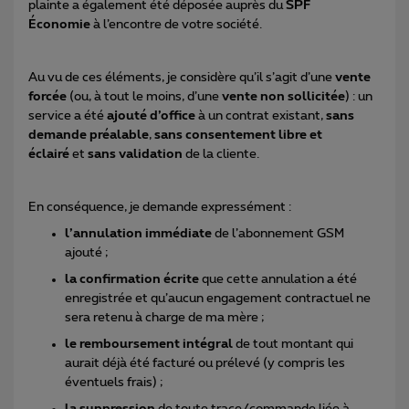
plainte a également été déposée auprès du
SPF
Économie
à l’encontre de votre société.
Au vu de ces éléments, je considère qu’il s’agit d’une
vente
forcée
(ou, à tout le moins, d’une
vente non sollicitée
) : un
service a été
ajouté d’office
à un contrat existant,
sans
demande préalable
,
sans consentement libre et
éclairé
et
sans validation
de la cliente.
En conséquence, je demande expressément :
l’annulation immédiate
de l’abonnement GSM
ajouté ;
la confirmation écrite
que cette annulation a été
enregistrée et qu’aucun engagement contractuel ne
sera retenu à charge de ma mère ;
le remboursement intégral
de tout montant qui
aurait déjà été facturé ou prélevé (y compris les
éventuels frais) ;
la suppression
de toute trace/commande liée à