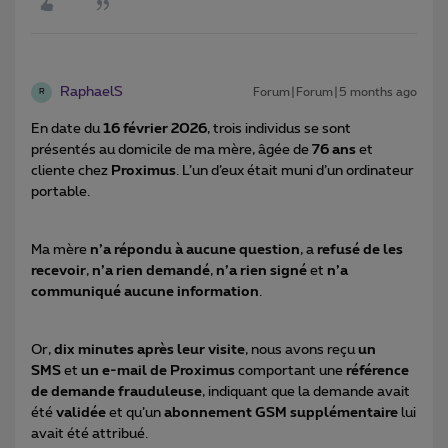
RaphaelS
Forum|Forum|5 months ago
R
En date du
16 février 2026
, trois individus se sont
présentés au domicile de ma mère, âgée de
76 ans
et
cliente chez
Proximus
. L’un d’eux était muni d’un ordinateur
portable.
Ma mère
n’a répondu à aucune question
, a
refusé de les
recevoir
,
n’a rien demandé
,
n’a rien signé
et
n’a
communiqué aucune information
.
Or,
dix minutes après leur visite
, nous avons reçu
un
SMS
et
un e-mail de Proximus
comportant une
référence
de demande frauduleuse
, indiquant que la demande avait
été
validée
et qu’un
abonnement GSM supplémentaire
lui
avait été attribué.