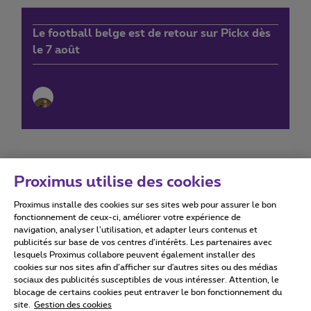
Le football belge est de retour sur Pickx dès
le 7 août
Proximus utilise des cookies
Proximus installe des cookies sur ses sites web pour assurer le bon
Conditions d'utilisation
Accessibility statement
fonctionnement de ceux-ci, améliorer votre expérience de
navigation, analyser l’utilisation, et adapter leurs contenus et
publicités sur base de vos centres d’intérêts. Les partenaires avec
lesquels Proximus collabore peuvent également installer des
cookies sur nos sites afin d’afficher sur d'autres sites ou des médias
sociaux des publicités susceptibles de vous intéresser. Attention, le
Tous droits réservés. ©
2026
Proximus
blocage de certains cookies peut entraver le bon fonctionnement du
site.
Gestion des cookies
Conditions générales, info consommateur