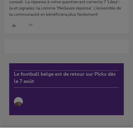
conseil : La réponse à votre question est correcte ? ‘Likez’-
la et signalez-la comme ‘Meilleure réponse’. L’ensemble de
la communauté en bénéficiera plus facilement.
Le football belge est de retour sur Pickx dès
le 7 août