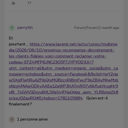
yerrytiti
Forum|Forum|1 month ago
Y
Et
pourtant….
https://www.lavenir.net/actu/conso/multime
dia/2026/06/10/proximus-recompense-discretement-
les-clients-fideles-voici-comment-reclamer-votre-
cadeau-EFZ4MFP6JNC23O5F7JYPYOD3JI/?
utm_content=all&utm_medium=organic_social&utm_ca
mpaign=echobox&utm_source=Facebook&fbclid=IwY2xja
wSXgIFleHRuA2FlbQIxMQBzcnRjBmFwcF9pZBAyMjIwMzk
xNzg4MjAwODkyAAEe12aWP3ItATmR07v6kflutHrugHr9
s8I_7sGjVV32xyu6HLSKeUvjFHaQdgg_aem_YLR6zgoZk8
zclspJ02aoRQ#Echobox=1781105884
Qu’en est-il
finalement?
1 personne aime
T