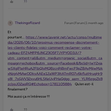
Thekingoflizard
Forum|Forum|1 month ago
T
Et
pourtant….
https://www.lavenir.net/actu/conso/multime
dia/2026/06/10/proximus-recompense-discretement-
les-clients-fideles-voici-comment-reclamer-votre-
cadeau-EFZ4MFP6JNC23O5F7JYPYOD3JI/?
utm_content=all&utm_medium=organic_social&utm_ca
mpaign=echobox&utm_source=Facebook&fbclid=IwY2xja
wSXgIFleHRuA2FlbQIxMQBzcnRjBmFwcF9pZBAyMjIwMzk
xNzg4MjAwODkyAAEe12aWP3ItATmR07v6kflutHrugHr9
s8I_7sGjVV32xyu6HLSKeUvjFHaQdgg_aem_YLR6zgoZk8
zclspJ02aoRQ#Echobox=1781105884
Qu’en est-il
finalement?
Moi aussi ça m’intéresse !!!