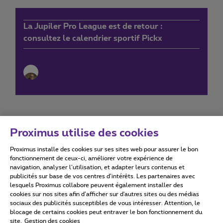
La Jupiler Pro League est de retour :
consultez le calendrier sportif Pickx
Proximus utilise des cookies
Proximus installe des cookies sur ses sites web pour assurer le bon
Conditions d'utilisation
Accessibility statement
fonctionnement de ceux-ci, améliorer votre expérience de
navigation, analyser l’utilisation, et adapter leurs contenus et
publicités sur base de vos centres d’intérêts. Les partenaires avec
lesquels Proximus collabore peuvent également installer des
cookies sur nos sites afin d’afficher sur d'autres sites ou des médias
sociaux des publicités susceptibles de vous intéresser. Attention, le
Tous droits réservés. ©
2026
Proximus
blocage de certains cookies peut entraver le bon fonctionnement du
site.
Gestion des cookies
Conditions générales, info consommateur