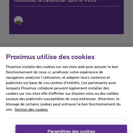
consultez le calendrier sportif Pickx
Proximus utilise des cookies
Proximus installe des cookies sur ses sites web pour assurer le bon
Conditions d'utilisation
Accessibility statement
fonctionnement de ceux-ci, améliorer votre expérience de
navigation, analyser l’utilisation, et adapter leurs contenus et
publicités sur base de vos centres d’intérêts. Les partenaires avec
lesquels Proximus collabore peuvent également installer des
cookies sur nos sites afin d’afficher sur d'autres sites ou des médias
sociaux des publicités susceptibles de vous intéresser. Attention, le
Tous droits réservés. ©
2026
Proximus
blocage de certains cookies peut entraver le bon fonctionnement du
site.
Gestion des cookies
Conditions générales, info consommateur
Liste des prix et tarifs
Accessibilité
Vie privée
Politique de gestion des cookies
Cookie manager
Coordonnées de l’entreprise
Paramètres des cookies