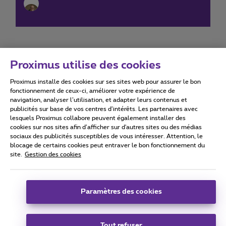
Proximus utilise des cookies
Proximus installe des cookies sur ses sites web pour assurer le bon
Conditions d'utilisation
Accessibility statement
fonctionnement de ceux-ci, améliorer votre expérience de
navigation, analyser l’utilisation, et adapter leurs contenus et
publicités sur base de vos centres d’intérêts. Les partenaires avec
lesquels Proximus collabore peuvent également installer des
cookies sur nos sites afin d’afficher sur d'autres sites ou des médias
sociaux des publicités susceptibles de vous intéresser. Attention, le
Tous droits réservés. ©
2026
Proximus
blocage de certains cookies peut entraver le bon fonctionnement du
site.
Gestion des cookies
Conditions générales, info consommateur
Liste des prix et tarifs
Accessibilité
Vie privée
Politique de gestion des cookies
Cookie manager
Coordonnées de l’entreprise
Paramètres des cookies
Ce site a été créé et est géré conformément au droit belge.
Boulevard du Roi Albert II 27 - B-1030 Bruxelles.
Tout refuser