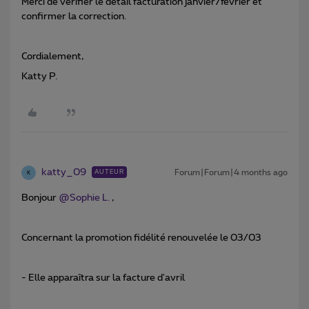
Merci de vérifier le détail facturation janvier/février et
confirmer la correction.
Cordialement,
Katty P.
katty_09
Forum|Forum|4 months ago
AUTEUR
K
Bonjour ​
@Sophie L.
,
Concernant la promotion fidélité renouvelée le 03/03
- Elle apparaîtra sur la facture d'avril