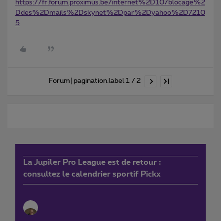
https://fr.forum.proximus.be/internet%2D10/blocage%2
Ddes%2Dmails%2Dskynet%2Dpar%2Dyahoo%2D7210
5
Forum|pagination.label 1 / 2
La Jupiler Pro League est de retour :
consultez le calendrier sportif Pickx