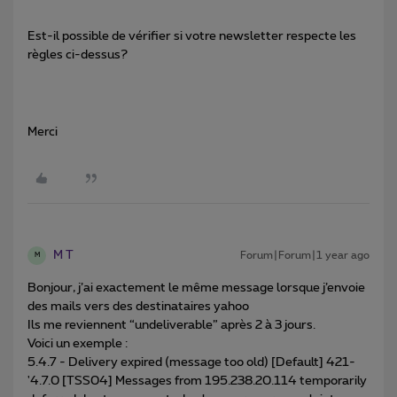
Est-il possible de vérifier si votre newsletter respecte les
règles ci-dessus?
Merci
M T
Forum|Forum|1 year ago
M
Bonjour, j’ai exactement le même message lorsque j’envoie
des mails vers des destinataires yahoo
Ils me reviennent “undeliverable” après 2 à 3 jours.
Voici un exemple :
5.4.7 - Delivery expired (message too old) [Default] 421-
'4.7.0 [TSS04] Messages from 195.238.20.114 temporarily