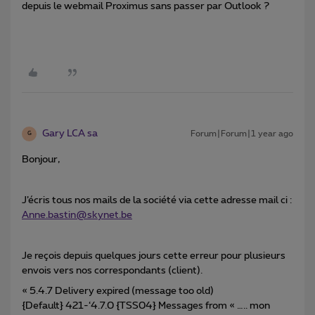
depuis le webmail Proximus sans passer par Outlook ?
Gary LCA sa
Forum|Forum|1 year ago
G
Bonjour,
J’écris tous nos mails de la société via cette adresse mail ci :
Anne.bastin@skynet.be
Je reçois depuis quelques jours cette erreur pour plusieurs
envois vers nos correspondants (client).
« 5.4.7 Delivery expired (message too old)
{Default} 421-‘4.7.0 {TSS04} Messages from « ….. mon