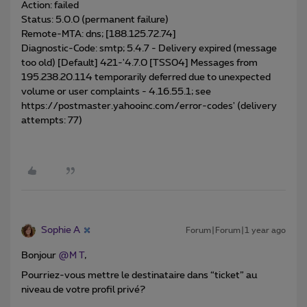
Action: failed
Status: 5.0.0 (permanent failure)
Remote-MTA: dns; [188.125.72.74]
Diagnostic-Code: smtp; 5.4.7 - Delivery expired (message
too old) [Default] 421-'4.7.0 [TSS04] Messages from
195.238.20.114 temporarily deferred due to unexpected
volume or user complaints - 4.16.55.1; see
https://postmaster.yahooinc.com/error-codes' (delivery
attempts: 77)
Sophie A
Forum|Forum|1 year ago
Bonjour ​
@M T
,
Pourriez-vous mettre le destinataire dans “ticket” au
niveau de votre profil privé?