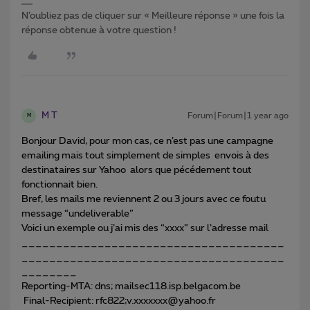
N’oubliez pas de cliquer sur « Meilleure réponse » une fois la
réponse obtenue à votre question !
M T
Forum|Forum|1 year ago
M
Bonjour David, pour mon cas, ce n’est pas une campagne
emailing mais tout simplement de simples envois à des
destinataires sur Yahoo alors que pécédement tout
fonctionnait bien.
Bref, les mails me reviennent 2 ou 3 jours avec ce foutu
message “undeliverable”
Voici un exemple ou j’ai mis des “xxxx” sur l’adresse mail
______________________________________
______________________________________
________
Reporting-MTA: dns; mailsec118.isp.belgacom.be
Final-Recipient: rfc822;v.xxxxxxx@yahoo.fr