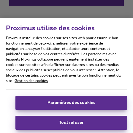
Proximus utilise des cookies
Proximus installe des cookies sur ses sites web pour assurer le bon
Conditions d'utilisation
Accessibility statement
fonctionnement de ceux-ci, améliorer votre expérience de
navigation, analyser l’utilisation, et adapter leurs contenus et
publicités sur base de vos centres d’intérêts. Les partenaires avec
lesquels Proximus collabore peuvent également installer des
cookies sur nos sites afin d’afficher sur d'autres sites ou des médias
sociaux des publicités susceptibles de vous intéresser. Attention, le
Tous droits réservés. ©
2026
Proximus
blocage de certains cookies peut entraver le bon fonctionnement du
site.
Gestion des cookies
Conditions générales, info consommateur
Liste des prix et tarifs
Accessibilité
Vie privée
Politique de gestion des cookies
Cookie manager
Coordonnées de l’entreprise
Paramètres des cookies
Ce site a été créé et est géré conformément au droit belge.
Boulevard du Roi Albert II 27 - B-1030 Bruxelles.
Tout refuser