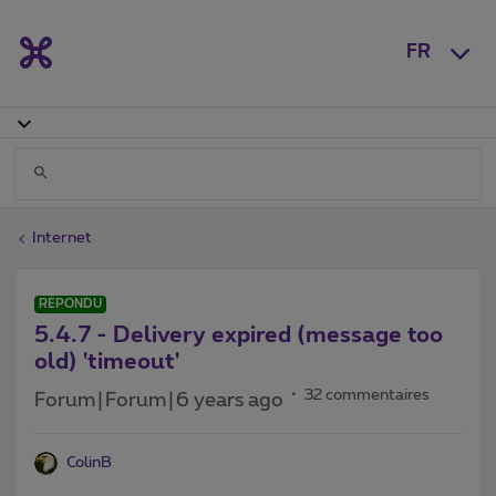
FR
Internet
RÉPONDU
5.4.7 - Delivery expired (message too
old) 'timeout'
32 commentaires
Forum|Forum|6 years ago
ColinB