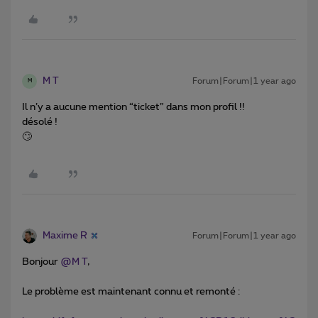
M T
Forum|Forum|1 year ago
M
Il n’y a aucune mention “ticket” dans mon profil !!
désolé !
🙄
Maxime R
Forum|Forum|1 year ago
Bonjour ​
@M T
,
Le problème est maintenant connu et remonté :