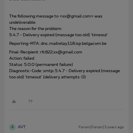
The following message to <xx@gmail.com> was
undeliverable.
The reason for the problem:
5.4.7 - Delivery expired (message too old) 'timeout'
Reporting-MTA: dns; mailrelay118.isp.belgacom.be
Final-Recipient: rfc822;xx@gmail.com
Action: failed
Status: 5.0.0 (permanent failure)
Diagnostic-Code: smtp; 5.4.7 - Delivery expired (message
too old) 'timeout' (delivery attempts: 0)
AVT
Forum|Forum|3 years ago
A