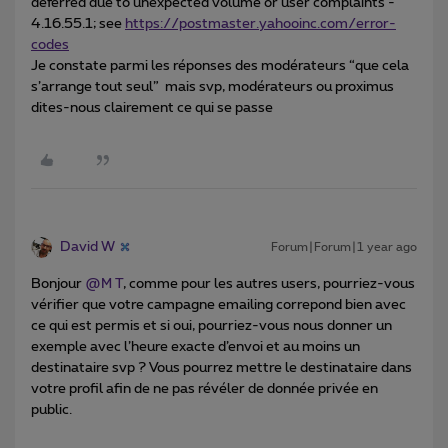
deferred due to unexpected volume or user complaints -
4.16.55.1; see
https://postmaster.yahooinc.com/error-
codes
Je constate parmi les réponses des modérateurs “que cela
s’arrange tout seul” mais svp, modérateurs ou proximus
dites-nous clairement ce qui se passe
David W
Forum|Forum|1 year ago
Bonjour
@M T
, comme pour les autres users, pourriez-vous
vérifier que votre campagne emailing correpond bien avec
ce qui est permis et si oui, pourriez-vous nous donner un
exemple avec l’heure exacte d’envoi et au moins un
destinataire svp ? Vous pourrez mettre le destinataire dans
votre profil afin de ne pas révéler de donnée privée en
public.