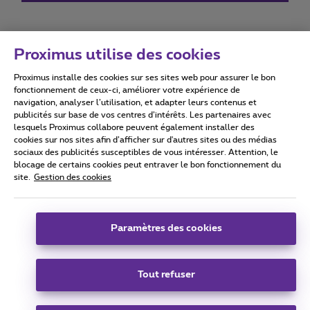
Proximus utilise des cookies
Proximus installe des cookies sur ses sites web pour assurer le bon
Conditions d'utilisation
Accessibility statement
fonctionnement de ceux-ci, améliorer votre expérience de
navigation, analyser l’utilisation, et adapter leurs contenus et
publicités sur base de vos centres d’intérêts. Les partenaires avec
lesquels Proximus collabore peuvent également installer des
cookies sur nos sites afin d’afficher sur d'autres sites ou des médias
sociaux des publicités susceptibles de vous intéresser. Attention, le
Tous droits réservés. ©
2026
Proximus
blocage de certains cookies peut entraver le bon fonctionnement du
site.
Gestion des cookies
Conditions générales, info consommateur
Liste des prix et tarifs
Accessibilité
Vie privée
Politique de gestion des cookies
Cookie manager
Coordonnées de l’entreprise
Paramètres des cookies
Ce site a été créé et est géré conformément au droit belge.
Boulevard du Roi Albert II 27 - B-1030 Bruxelles.
Tout refuser
Carrier & Wholesale Solutions