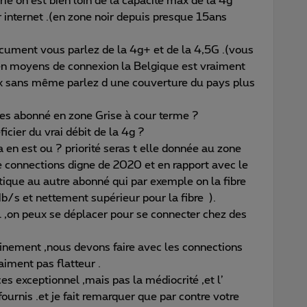
rie on est bien loin de la capacité max de la 4g
r internet .(en zone noir depuis presque 15ans
ocument vous parlez de la 4g+ et de la 4,5G .(vous
,en moyens de connexion la Belgique est vraiment
rix sans même parlez d une couverture du pays plus
 les abonné en zone Grise à cour terme ?
cier du vrai débit de la 4g ?
sa en est ou ? priorité seras t elle donnée au zone
e connections digne de 2020 et en rapport avec le
ntique au autre abonné qui par exemple on la fibre
/s et nettement supérieur pour la fibre ).
 ,on peux se déplacer pour se connecter chez des
finement ,nous devons faire avec les connections
aiment pas flatteur .
s exceptionnel ,mais pas la médiocrité ,et l’
fournis .et je fait remarquer que par contre votre