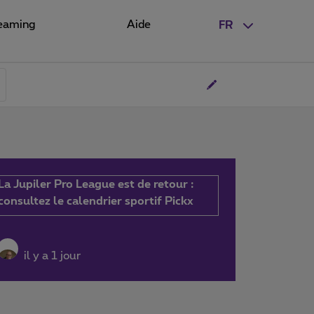
eaming
Aide
FR
La Jupiler Pro League est de retour :
consultez le calendrier sportif Pickx
il y a 1 jour