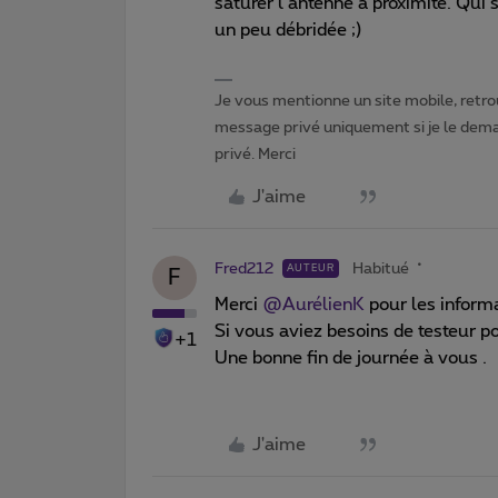
saturer l’antenne a proximité. Qui 
un peu débridée ;)
Je vous mentionne un site mobile, retrou
message privé uniquement si je le dema
privé. Merci
J'aime
Fred212
Habitué
AUTEUR
F
Merci
@AurélienK
pour les informa
Si vous aviez besoins de testeur p
+1
Une bonne fin de journée à vous .
J'aime