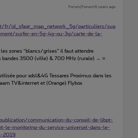
Forum|Forum|6 years ago
t/fr/id_sfaqr_map_network_5g/particuliers/sup
cement/surfer-en-5g-4g-ou-3g/carte-de-la-
les zones “blancs/grises” il faut attendre
les bandes 3500 (ville) & 700 MHz (rurale) → =
tilisée pour xdsl&4G Tessares Proximus dans les
daam TV&internet et (Orange) Flybox
publication/communication-du-conseil-de-libpt-
-le-monitoring-du-service-universel-dans-le-
s-2019