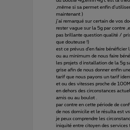
du booste 4g,enfin 4g c est la théo
,même si sa permet enfin d’utilise
maintenant )
j’ai remarqué sur certain de vos d
rester vague sur la 5g par contre 
pas brillante question qualité / p
que douteuse !)
est ce prévus d’en faire bénéficier
ou au minimum de nous faire bénéfi
les projets d installation de la 5g 
grise afin de nous donner enfin un
tarif que nous payons un tarif ide
et ou des vitesses proche de 100Mb
en dehors des circonstances actuel
amis ou au boulot .
par contre en cette période de con
de nos domicile et le résulta est vr
je peux comprendre les circonstance
iniquité entre citoyen des services 