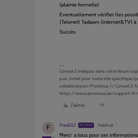
(plainte formelle)
Eventuellement vérifier lles poss
(Telenet) Tadaam (internet&TV) à 
Succès
Conseil 1:Indiquez dans votre forum login 
p.ex. ticket pour toute info spécifique/
collaborateurs Proximus // Conseil 2: 
https://www.proximus.be/support/fr/
J'aime
Fred212
Habitué
AUTEUR
F
Merci a tous pour ses information