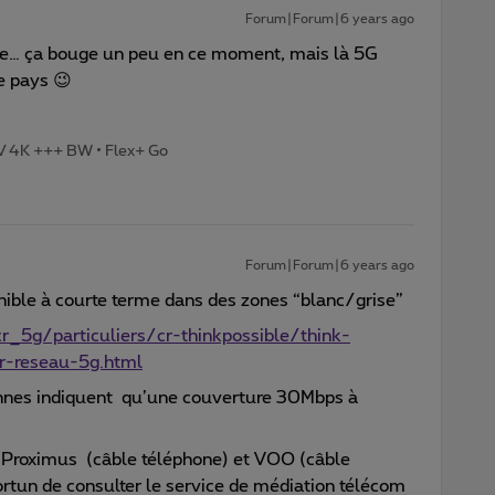
Forum|Forum|6 years ago
oie… ça bouge un peu en ce moment, mais là 5G
e pays 😉
TV 4K +++ BW • Flex+ Go
Forum|Forum|6 years ago
nible à courte terme dans des zones “blanc/grise”
_5g/particuliers/cr-thinkpossible/think-
r-reseau-5g.html
nnes indiquent qu’une couverture 30Mbps à
on Proximus (câble téléphone) et VOO (câble
ortun de consulter le service de médiation télécom