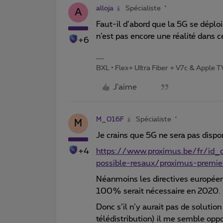
alloja
Spécialiste
A
Faut-il d’abord que la 5G se dépl
n’est pas encore une réalité dans c
+6
BXL • Flex+ Ultra Fiber + V7c & Apple 
J'aime
M_016F
Spécialiste
M
Je crains que 5G ne sera pas dispo
+4
https://www.proximus.be/fr/id_cr
possible-resaux/proximus-premie
Néanmoins les directives europée
100% serait nécessaire en 2020.
Donc s’il n’y aurait pas de soluti
télédistribution) il me semble opp