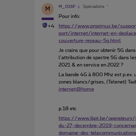
M_016F
Spécialiste
M
Pour info:
+4
https://www.proximus.be/suppor
port/internet/internet-en-depla
couverture-reseau-5g.html
Je crains que pour obtenir 5G dans 
l’attribution de spectre 5G dans 
2021 & en service en 2022 ?
La bande 4G à 800 Mhz est p.ex. u
zones blancs/grises, (Telenet) Ta
internet@home
p.18 etc
https://www.ibpt.be/operateurs/
du-27-decembre-2019-concernant
domaine-des-telecommunication