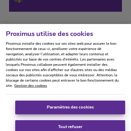
Proximus utilise des cookies
Proximus installe des cookies sur ses sites web pour assurer le bon
Conditions d'utilisation
Accessibility statement
fonctionnement de ceux-ci, améliorer votre expérience de
navigation, analyser l’utilisation, et adapter leurs contenus et
publicités sur base de vos centres d’intérêts. Les partenaires avec
lesquels Proximus collabore peuvent également installer des
cookies sur nos sites afin d’afficher sur d'autres sites ou des médias
sociaux des publicités susceptibles de vous intéresser. Attention, le
Tous droits réservés. ©
2026
Proximus
blocage de certains cookies peut entraver le bon fonctionnement du
site.
Gestion des cookies
Conditions générales, info consommateur
Liste des prix et tarifs
Accessibilité
Vie privée
Politique de gestion des cookies
Cookie manager
Coordonnées de l’entreprise
Paramètres des cookies
Ce site a été créé et est géré conformément au droit belge.
Boulevard du Roi Albert II 27 - B-1030 Bruxelles.
Tout refuser