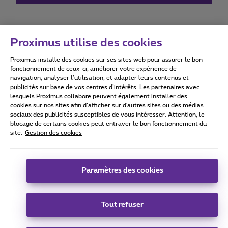
Proximus utilise des cookies
Proximus installe des cookies sur ses sites web pour assurer le bon
Conditions d'utilisation
Accessibility statement
fonctionnement de ceux-ci, améliorer votre expérience de
navigation, analyser l’utilisation, et adapter leurs contenus et
publicités sur base de vos centres d’intérêts. Les partenaires avec
lesquels Proximus collabore peuvent également installer des
cookies sur nos sites afin d’afficher sur d'autres sites ou des médias
sociaux des publicités susceptibles de vous intéresser. Attention, le
Tous droits réservés. ©
2026
Proximus
blocage de certains cookies peut entraver le bon fonctionnement du
site.
Gestion des cookies
Conditions générales, info consommateur
Liste des prix et tarifs
Accessibilité
Vie privée
Politique de gestion des cookies
Cookie manager
Coordonnées de l’entreprise
Paramètres des cookies
Ce site a été créé et est géré conformément au droit belge.
Boulevard du Roi Albert II 27 - B-1030 Bruxelles.
Tout refuser