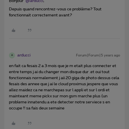
Bonjour
@arducci
,
Depuis quand rencontrez-vous ce problème? Tout
fonctionnait correctement avant?
arducci
Forum|Forum|5 years ago
A
en fait ca fesais 2 a 3 mois que je m etait plus connecter et
entre temps j ai du changer mon disque dur .et oui tout
fonctionnais normalement j aii 20 giga de photo dessus cela
fesais des annee que j ai le cloud proximus jespere que vous
allez maidez ca ne marchepas sur l appli et sur l ordi et
mainteant meme pickx sur mon gsm marche plus (un
probleme innatendu a ete detecter notre serviece s en
occupe !! sa fais deux semaine