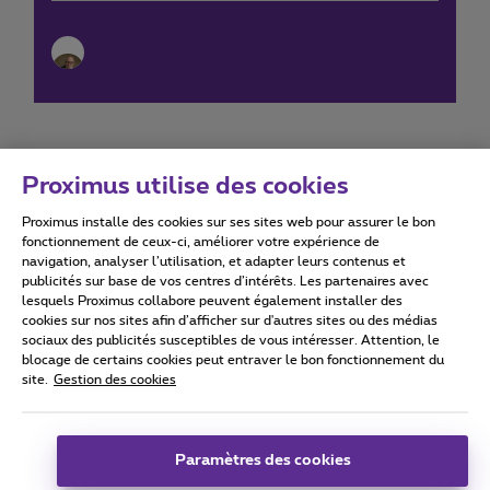
Proximus utilise des cookies
Proximus installe des cookies sur ses sites web pour assurer le bon
Conditions d'utilisation
Accessibility statement
fonctionnement de ceux-ci, améliorer votre expérience de
navigation, analyser l’utilisation, et adapter leurs contenus et
publicités sur base de vos centres d’intérêts. Les partenaires avec
lesquels Proximus collabore peuvent également installer des
cookies sur nos sites afin d’afficher sur d'autres sites ou des médias
sociaux des publicités susceptibles de vous intéresser. Attention, le
Tous droits réservés. ©
2026
Proximus
blocage de certains cookies peut entraver le bon fonctionnement du
site.
Gestion des cookies
Conditions générales, info consommateur
Liste des prix et tarifs
Accessibilité
Vie privée
Politique de gestion des cookies
Cookie manager
Coordonnées de l’entreprise
Paramètres des cookies
Ce site a été créé et est géré conformément au droit belge.