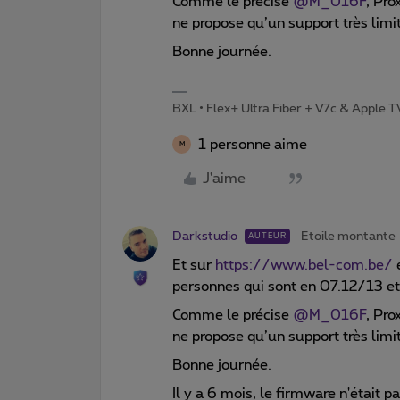
Comme le précise
@M_016F
, Pro
ne propose qu’un support très limi
Bonne journée.
BXL • Flex+ Ultra Fiber + V7c & Apple 
1 personne aime
M
J'aime
Darkstudio
Etoile montante
AUTEUR
Et sur
https://www.bel-com.be/
personnes qui sont en 07.12/13 et 
Comme le précise
@M_016F
, Pro
ne propose qu’un support très limi
Bonne journée.
Il y a 6 mois, le firmware n'était p