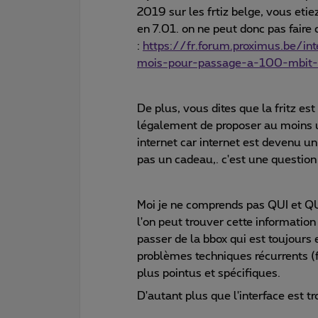
2019 sur les frtiz belge, vous etie
en 7.01. on ne peut donc pas faire 
:
https://fr.forum.proximus.be/i
mois-pour-passage-a-100-mbit
De plus, vous dites que la fritz est
légalement de proposer au moins u
internet car internet est devenu un d
pas un cadeau,. c'est une question 
Moi je ne comprends pas QUI et QU
l'on peut trouver cette informatio
passer de la bbox qui est toujours
problèmes techniques récurrents (fa
plus pointus et spécifiques.
D'autant plus que l'interface est tr