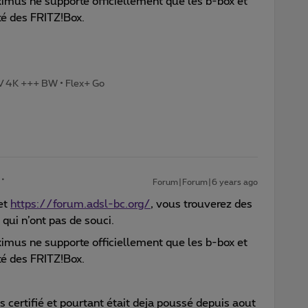
ximus ne supporte officiellement que les b-box et
té des FRITZ!Box.
TV 4K +++ BW • Flex+ Go
Forum|Forum|6 years ago
et
https://forum.adsl-bc.org/
, vous trouverez des
qui n’ont pas de souci.
ximus ne supporte officiellement que les b-box et
té des FRITZ!Box.
as certifié et pourtant était deja poussé depuis aout