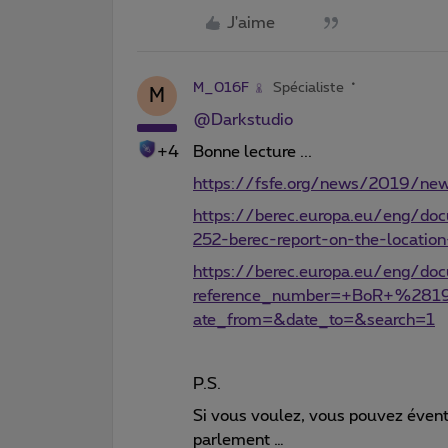
J'aime
M_016F
Spécialiste
M
@Darkstudio
+4
Bonne lecture ...
https://fsfe.org/news/2019/ne
https://berec.europa.eu/eng/do
252-berec-report-on-the-location
https://berec.europa.eu/eng/do
reference_number=+BoR+%2819
ate_from=&date_to=&search=1
P.S.
Si vous voulez, vous pouvez évent
parlement …