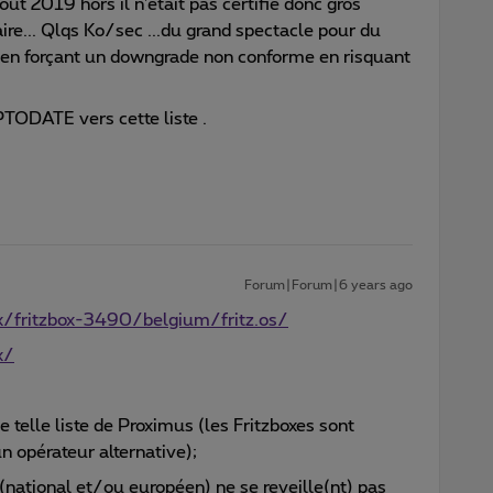
ût 2019 hors il n'était pas certifié donc gros
aire... Qlqs Ko/sec ...du grand spectacle pour du
r en forçant un downgrade non conforme en risquant
PTODATE vers cette liste .
Forum|Forum|6 years ago
x/fritzbox-3490/belgium/fritz.os/
x/
ne telle liste de Proximus (les Fritzboxes sont
n opérateur alternative);
 (national et/ou européen) ne se reveille(nt) pas