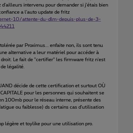
z d'ailleurs intervenu pour demander si j'étais bien
confiance a l'auto update de fritz
nternet-10/attente-du-dlm-depuis-plus-de-3-
-44211
 tolérée par Proximus... enfaite non, ils sont tenu
ne alternative a leur matériel pour accéder à
roit. Le fait de "certifier" les firmware fritz n'est
de légalité.
AND décide de cette certification et surtout OÙ
n CAPITALE pour les personnes qui souhaitent se
 en 100mb pour le réseau interne, présente des
tigue ou faiblesse) ds certains cas d'utilisation
op légère et toylike pour une utilisation pro.