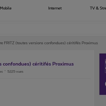
Mobile
Internet
TV & Str
e FRITZ (toutes versions confondues) céritifés Proximus
s confondues) céritifés Proximus
es
5225 vues