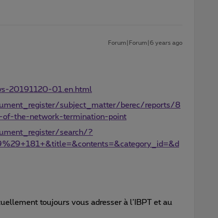
Forum|Forum|6 years ago
ws-20191120-01.en.html
cument_register/subject_matter/berec/reports/8
-of-the-network-termination-point
cument_register/search/?
%29+181+&title=&contents=&category_id=&d
uellement toujours vous adresser à l’IBPT et au