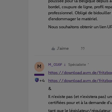
poussée pour la Belgique depuis ao
bordel, coupure de ligne, profil rep
professionnel. Obligé de bidouille
d'endommager le matériel.
Nous souhaitons obtenir un lien U
J'aime
M_016F
Spécialiste
M
https://download.avm.de/fritzbo
+4
https://download.avm.de/fritzbo
&
Il n’existe pas (et n’existera pas) u
certifiées pour et à la demande d’u
tant que le législateur/régulateur