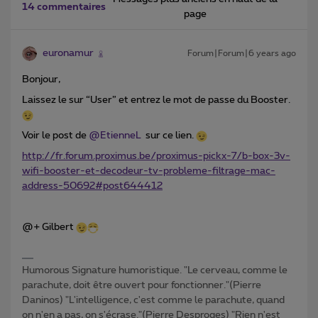
14 commentaires
page
euronamur
Forum|Forum|6 years ago
Bonjour,
Laissez le sur “User” et entrez le mot de passe du Booster.
Voir le post de
@EtienneL
sur ce lien.
http://fr.forum.proximus.be/proximus-pickx-7/b-box-3v-
wifi-booster-et-decodeur-tv-probleme-filtrage-mac-
address-50692#post644412
@+ Gilbert
Humorous Signature humoristique. "Le cerveau, comme le
parachute, doit être ouvert pour fonctionner."(Pierre
Daninos) "L'intelligence, c'est comme le parachute, quand
on n'en a pas, on s'écrase."(Pierre Desproges) "Rien n'est