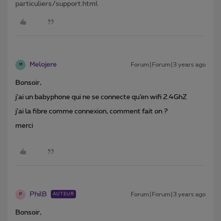
particuliers/support.html
Melojere
Forum|Forum|3 years ago
M
Bonsoir,
j’ai un babyphone qui ne se connecte qu’en wifi 2.4GhZ
j’ai la fibre comme connexion, comment fait on ?
merci
PhilB
Forum|Forum|3 years ago
AUTEUR
P
Bonsoir,