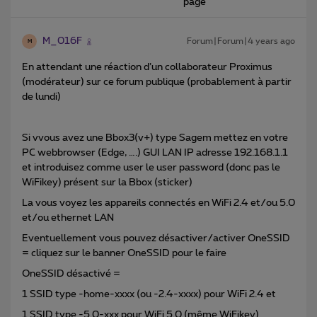
page
M_016F
Forum|Forum|4 years ago
M
En attendant une réaction d’un collaborateur Proximus
(modérateur) sur ce forum publique (probablement à partir
de lundi)
Si vvous avez une Bbox3(v+) type Sagem mettez en votre
PC webbrowser (Edge, ….) GUI LAN IP adresse 192.168.1.1
et introduisez comme user le user password (donc pas le
WiFikey) présent sur la Bbox (sticker)
La vous voyez les appareils connectés en WiFi 2.4 et/ou 5.0
et/ou ethernet LAN
Eventuellement vous pouvez désactiver/activer OneSSID
= cliquez sur le banner OneSSID pour le faire
OneSSID désactivé =
1 SSID type -home-xxxx (ou -2.4-xxxx) pour WiFi 2.4 et
1 SSID type -5.0-xxx pour WiFi 5.0 (même WiFikey)