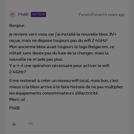
PhilB
Forum|Forum|4 years ago
AUTEUR
P
Bonjour,
je reviens vers vous car j’ai installé la nouvelle bbox 3V+
reçue, mais ne dispose toujours pas du wifi 2.4GHz!
Mon ancienne bbox avait toujours le logo Belgacom, ce
n’était sans doute pas du luxe de la changer, mais la
nouvelle ne m’aide pas plus.
Y a-t-il une opération nécessaire pour activer le wifi
2.4GHz?
Il me resterait à créer un réseau wifi local, mais bon, c’est
mieux si la bbox arrive à le faire histoire de ne pas multiplier
les équipements consommateurs d’électricité..
Merci ;o)
PhilB