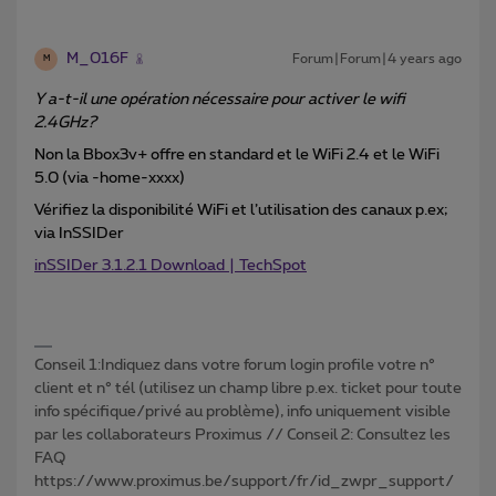
M_016F
Forum|Forum|4 years ago
M
Y a-t-il une opération nécessaire pour activer le wifi
2.4GHz?
Non la Bbox3v+ offre en standard et le WiFi 2.4 et le WiFi
5.0 (via -home-xxxx)
Vérifiez la disponibilité WiFi et l’utilisation des canaux p.ex;
via InSSIDer
inSSIDer 3.1.2.1 Download | TechSpot
Conseil 1:Indiquez dans votre forum login profile votre n°
client et n° tél (utilisez un champ libre p.ex. ticket pour toute
info spécifique/privé au problème), info uniquement visible
par les collaborateurs Proximus // Conseil 2: Consultez les
FAQ
https://www.proximus.be/support/fr/id_zwpr_support/