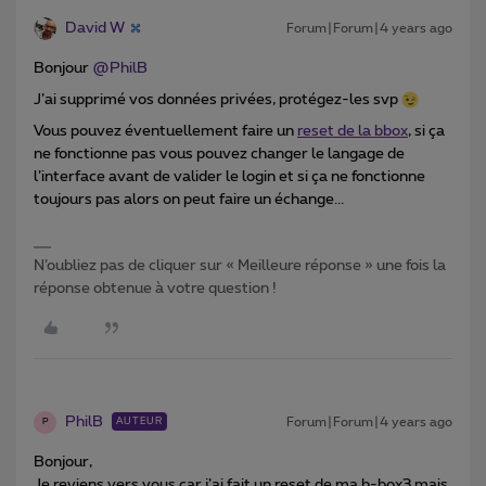
David W
Forum|Forum|4 years ago
Bonjour
@PhilB
J’ai supprimé vos données privées, protégez-les svp
Vous pouvez éventuellement faire un
reset de la bbox
, si ça
ne fonctionne pas vous pouvez changer le langage de
l’interface avant de valider le login et si ça ne fonctionne
toujours pas alors on peut faire un échange...
N’oubliez pas de cliquer sur « Meilleure réponse » une fois la
réponse obtenue à votre question !
PhilB
Forum|Forum|4 years ago
AUTEUR
P
Bonjour,
Je reviens vers vous car j’ai fait un reset de ma b-box3 mais