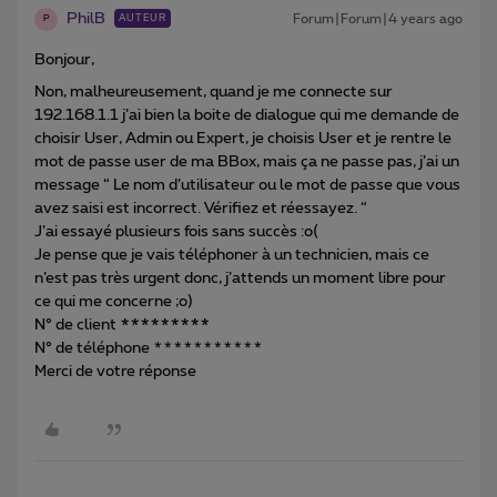
PhilB
Forum|Forum|4 years ago
AUTEUR
P
Bonjour,
Non, malheureusement, quand je me connecte sur
192.168.1.1 j’ai bien la boite de dialogue qui me demande de
choisir User, Admin ou Expert, je choisis User et je rentre le
mot de passe user de ma BBox, mais ça ne passe pas, j’ai un
message “ Le nom d’utilisateur ou le mot de passe que vous
avez saisi est incorrect. Vérifiez et réessayez. “
J’ai essayé plusieurs fois sans succès :o(
Je pense que je vais téléphoner à un technicien, mais ce
n’est pas très urgent donc, j’attends un moment libre pour
ce qui me concerne ;o)
N° de client
*********
N° de téléphone ***********
Merci de votre réponse