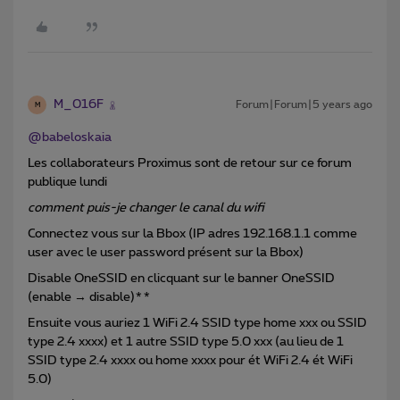
M_016F
Forum|Forum|5 years ago
M
@babeloskaia
Les collaborateurs Proximus sont de retour sur ce forum
publique lundi
comment puis-je changer le canal du wifi
Connectez vous sur la Bbox (IP adres 192.168.1.1 comme
user avec le user password présent sur la Bbox)
Disable OneSSID en clicquant sur le banner OneSSID
(enable → disable)**
Ensuite vous auriez 1 WiFi 2.4 SSID type home xxx ou SSID
type 2.4 xxxx) et 1 autre SSID type 5.0 xxx (au lieu de 1
SSID type 2.4 xxxx ou home xxxx pour ét WiFi 2.4 ét WiFi
5.0)