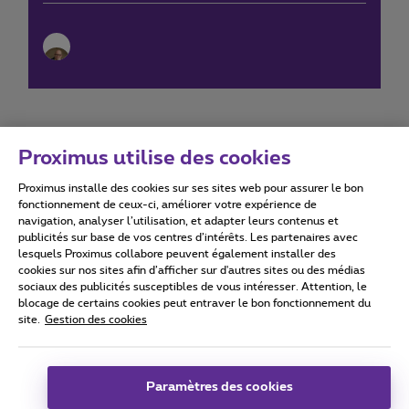
Proximus utilise des cookies
Proximus installe des cookies sur ses sites web pour assurer le bon
Conditions d'utilisation
Accessibility statement
fonctionnement de ceux-ci, améliorer votre expérience de
navigation, analyser l’utilisation, et adapter leurs contenus et
publicités sur base de vos centres d’intérêts. Les partenaires avec
lesquels Proximus collabore peuvent également installer des
cookies sur nos sites afin d’afficher sur d'autres sites ou des médias
sociaux des publicités susceptibles de vous intéresser. Attention, le
Tous droits réservés. ©
2026
Proximus
blocage de certains cookies peut entraver le bon fonctionnement du
site.
Gestion des cookies
Conditions générales, info consommateur
Liste des prix et tarifs
Accessibilité
Vie privée
Politique de gestion des cookies
Cookie manager
Coordonnées de l’entreprise
Paramètres des cookies
Ce site a été créé et est géré conformément au droit belge.