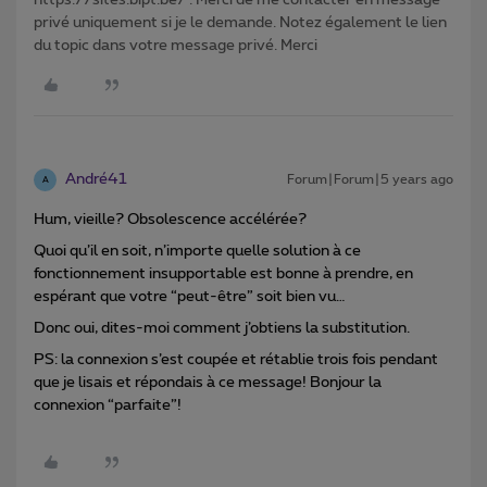
https://sites.bipt.be/ . Merci de me contacter en message
privé uniquement si je le demande. Notez également le lien
du topic dans votre message privé. Merci
André41
Forum|Forum|5 years ago
A
Hum, vieille? Obsolescence accélérée?
Quoi qu’il en soit, n’importe quelle solution à ce
fonctionnement insupportable est bonne à prendre, en
espérant que votre “peut-être” soit bien vu…
Donc oui, dites-moi comment j’obtiens la substitution.
PS: la connexion s’est coupée et rétablie trois fois pendant
que je lisais et répondais à ce message! Bonjour la
connexion “parfaite”!