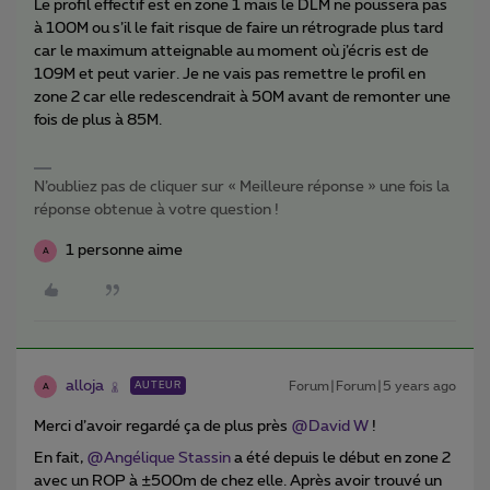
Le profil effectif est en zone 1 mais le DLM ne poussera pas
à 100M ou s’il le fait risque de faire un rétrograde plus tard
car le maximum atteignable au moment où j’écris est de
109M et peut varier. Je ne vais pas remettre le profil en
zone 2 car elle redescendrait à 50M avant de remonter une
fois de plus à 85M.
N’oubliez pas de cliquer sur « Meilleure réponse » une fois la
réponse obtenue à votre question !
1 personne aime
A
alloja
Forum|Forum|5 years ago
AUTEUR
A
Merci d’avoir regardé ça de plus près
@David W
!
En fait,
@Angélique Stassin
a été depuis le début en zone 2
avec un ROP à ±500m de chez elle. Après avoir trouvé un