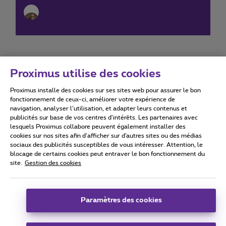
Proximus utilise des cookies
Proximus installe des cookies sur ses sites web pour assurer le bon
Conditions d'utilisation
Accessibility statement
fonctionnement de ceux-ci, améliorer votre expérience de
navigation, analyser l’utilisation, et adapter leurs contenus et
publicités sur base de vos centres d’intérêts. Les partenaires avec
lesquels Proximus collabore peuvent également installer des
cookies sur nos sites afin d’afficher sur d'autres sites ou des médias
sociaux des publicités susceptibles de vous intéresser. Attention, le
Tous droits réservés. ©
2026
Proximus
blocage de certains cookies peut entraver le bon fonctionnement du
site.
Gestion des cookies
Conditions générales, info consommateur
Liste des prix et tarifs
Accessibilité
Vie privée
Politique de gestion des cookies
Cookie manager
Coordonnées de l’entreprise
Paramètres des cookies
Ce site a été créé et est géré conformément au droit belge.
Boulevard du Roi Albert II 27 - B-1030 Bruxelles.