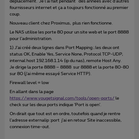
déplacement. Je l’ai fait pendant des années avec d’autres
fournisseurs internet et ça a toujours fonctionné au premier
coup.
Nouveau client chez Proximus, plus rien fonctionne.
Le NAS utilise les porte 80 pour un site web et le port 8888
pour l’administration.
1) J’ai créé deux lignes dans Port Mapping ; les deux ont
status OK, Enable Yes, Service None, Protocol TCP-UDP,
internal host 192.168.1.14 (ip du nas), remote Host Any.
Je dirige la porte 8888 – 8888 sur 8888 et la porte 80-80
sur 80 (j’ai même essayé Service HTTP).
Firewall level = low
En allant dans la page
https://www.yougetsignal.com/tools/open-ports/
le
check sur les deux ports indique ‘Port is open’.
On dirait que tout est en ordre, toutefois quand je rentre
l’adresse externalip :port j’ai en retour Site inaccessible,
connexion time-out.