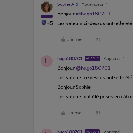
Sophie A
Modérateur
Bonjour
@hugo180701
,
+5
Les valeurs ci-dessus ont-elle été
J'aime
hugo180701
Apprenti
AUTEUR
H
Bonjour
@hugo180701
,
Les valeurs ci-dessus ont-elle été
Bonjour Sophie,
Les valeurs ont été prises en câble
J'aime
hugo180701
Apprenti
AUTEUR