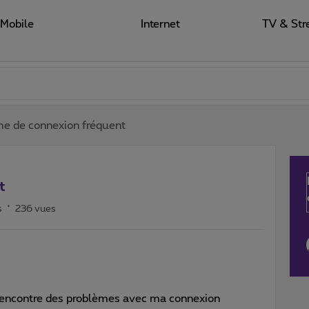
Mobile
Internet
TV & Str
e de connexion fréquent
t
s
236 vues
rencontre des problèmes avec ma connexion