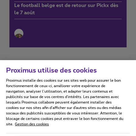
Le football belge est de retour sur Pickx dès
le 7 août
Proximus utilise des cookies
Proximus installe des cookies sur ses sites web pour assurer le bon
Conditions d'utilisation
Accessibility statement
fonctionnement de ceux-ci, améliorer votre expérience de
navigation, analyser l’utilisation, et adapter leurs contenus et
publicités sur base de vos centres d’intérêts. Les partenaires avec
lesquels Proximus collabore peuvent également installer des
cookies sur nos sites afin d’afficher sur d'autres sites ou des médias
sociaux des publicités susceptibles de vous intéresser. Attention, le
Tous droits réservés. ©
2026
Proximus
blocage de certains cookies peut entraver le bon fonctionnement du
site.
Gestion des cookies
Conditions générales, info consommateur
Liste des prix et tarifs
Accessibilité
Vie privée