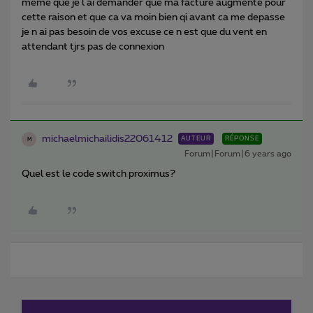
meme que je l ai demander que ma facture augmente pour
cette raison et que ca va moin bien qi avant ca me depasse
je n ai pas besoin de vos excuse ce n est que du vent en
attendant tjrs pas de connexion
michaelmichailidis22061412
AUTEUR
RÉPONSE
M
Forum|Forum|6 years ago
Quel est le code switch proximus?